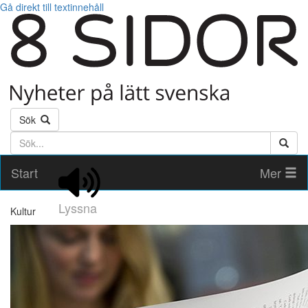
Gå direkt till textinnehåll
Sök
Söktext
Start
Mer
Lyssna
Kultur