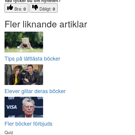
Vad tycker du om nyheten?
Bra:
0
Dåligt:
0
Fler liknande artiklar
Tips på lättlästa böcker
Elever gillar deras böcker
Fler böcker förbjuds
Quiz