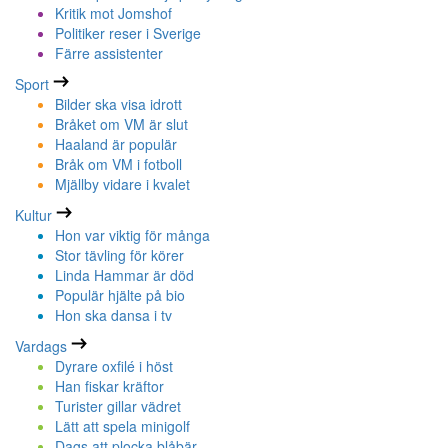
Kritik mot Jomshof
Politiker reser i Sverige
Färre assistenter
Sport
Bilder ska visa idrott
Bråket om VM är slut
Haaland är populär
Bråk om VM i fotboll
Mjällby vidare i kvalet
Kultur
Hon var viktig för många
Stor tävling för körer
Linda Hammar är död
Populär hjälte på bio
Hon ska dansa i tv
Vardags
Dyrare oxfilé i höst
Han fiskar kräftor
Turister gillar vädret
Lätt att spela minigolf
Dags att plocka blåbär