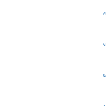
Vä
Al
Sp