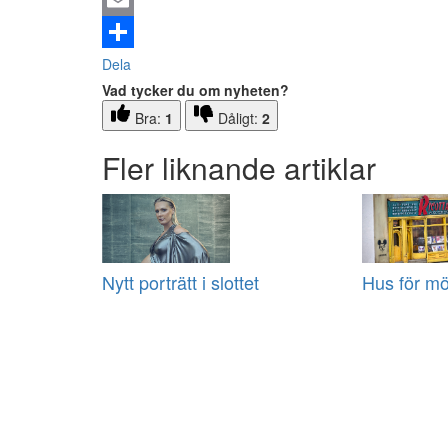
Email
Dela
Vad tycker du om nyheten?
Bra:
1
Dåligt:
2
Fler liknande artiklar
Nytt porträtt i slottet
Hus för m