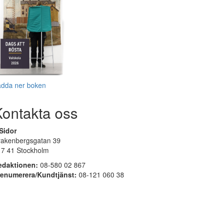
adda ner boken
Kontakta oss
Sidor
rakenbergsgatan 39
17 41 Stockholm
edaktionen:
08-580 02 867
renumerera/Kundtjänst:
08-121 060 38