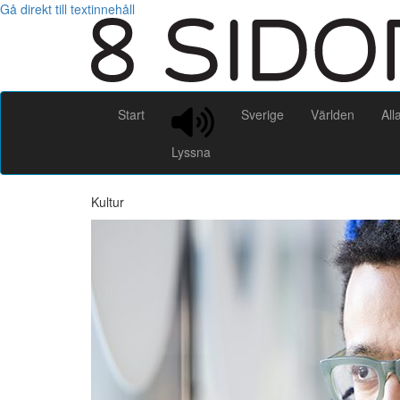
Gå direkt till textinnehåll
Start
Sverige
Världen
All
Lyssna
Kultur