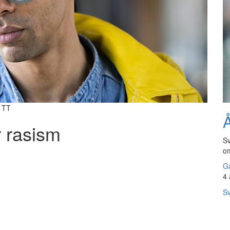
/ TT
Å
r rasism
Sv
om
Gå
4 
Sv