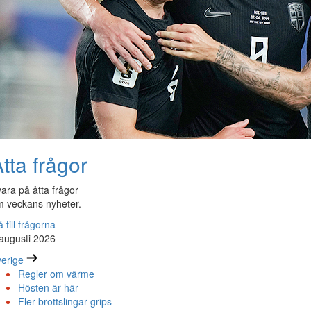
tta frågor
ara på åtta frågor
 veckans nyheter.
 till frågorna
augusti 2026
erige
Regler om värme
Hösten är här
Fler brottslingar grips