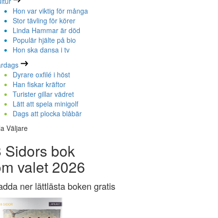
ltur
Hon var viktig för många
Stor tävling för körer
Linda Hammar är död
Populär hjälte på bio
Hon ska dansa i tv
ardags
Dyrare oxfilé i höst
Han fiskar kräftor
Turister gillar vädret
Lätt att spela minigolf
Dags att plocka blåbär
la Väljare
 Sidors bok
om valet 2026
adda ner lättlästa boken gratis