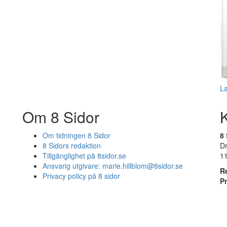
L
Om 8 Sidor
Om tidningen 8 Sidor
8 
8 Sidors redaktion
D
Tillgänglighet på 8sidor.se
1
Ansvarig utgivare:
marie.hillblom@8sidor.se
R
Privacy policy på 8 sidor
P