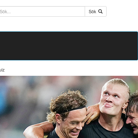
ktext
Sök
uiz