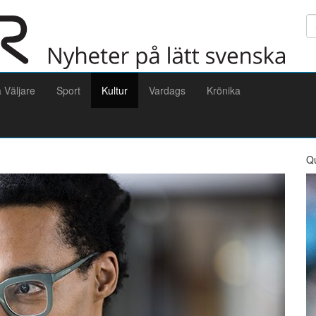
Sö
a Väljare
Sport
Kultur
Vardags
Krönika
Q