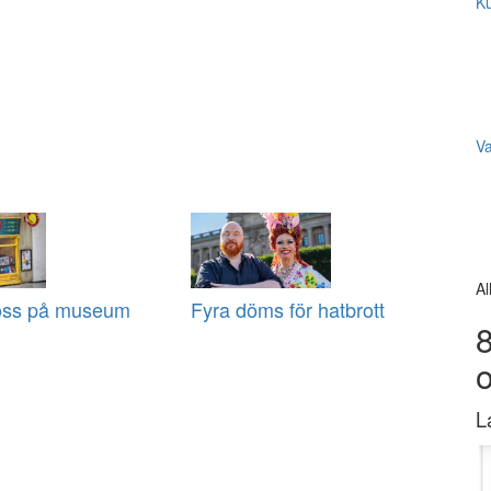
Ku
V
Al
öss på museum
Fyra döms för hatbrott
8
L