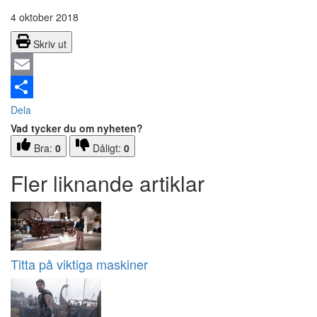
4 oktober 2018
Skriv ut
Email
Dela
Vad tycker du om nyheten?
Bra:
0
Dåligt:
0
Fler liknande artiklar
Titta på viktiga maskiner