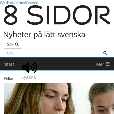
Gå direkt till textinnehåll
Sök
Söktext
Start
Mer
Lyssna
Kultur