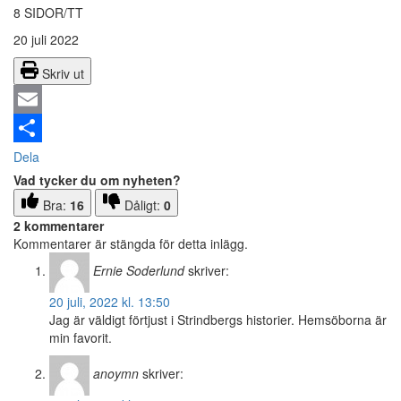
8 SIDOR/TT
20 juli 2022
Skriv ut
Email
Dela
Vad tycker du om nyheten?
Bra:
16
Dåligt:
0
2 kommentarer
Kommentarer är stängda för detta inlägg.
Ernie Soderlund
skriver:
20 juli, 2022 kl. 13:50
Jag är väldigt förtjust i Strindbergs historier. Hemsöborna är
min favorit.
anoymn
skriver: