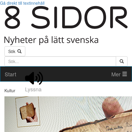
Gå direkt till textinnehåll
Sök
Söktext
Start
Mer
Lyssna
Kultur