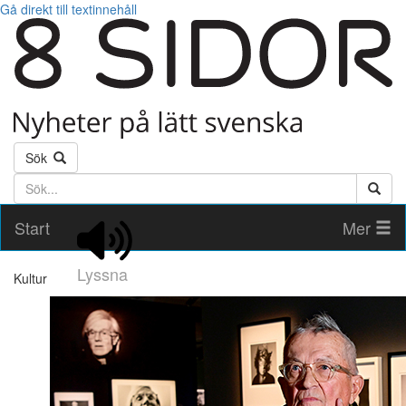
Gå direkt till textinnehåll
Sök
Söktext
Start
Mer
Lyssna
Kultur