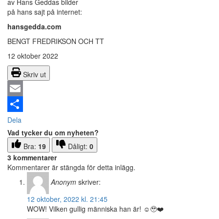
av Hans Geddas bilder
på hans sajt på internet:
hansgedda.com
BENGT FREDRIKSON OCH TT
12 oktober 2022
Skriv ut
Email
Dela
Vad tycker du om nyheten?
Bra:
19
Dåligt:
0
3 kommentarer
Kommentarer är stängda för detta inlägg.
Anonym
skriver:
12 oktober, 2022 kl. 21:45
WOW! Vilken gullig människa han är! ☺️🥹❤️