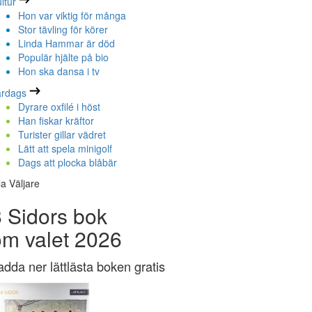
ltur
Hon var viktig för många
Stor tävling för körer
Linda Hammar är död
Populär hjälte på bio
Hon ska dansa i tv
ardags
Dyrare oxfilé i höst
Han fiskar kräftor
Turister gillar vädret
Lätt att spela minigolf
Dags att plocka blåbär
la Väljare
 Sidors bok
om valet 2026
adda ner lättlästa boken gratis