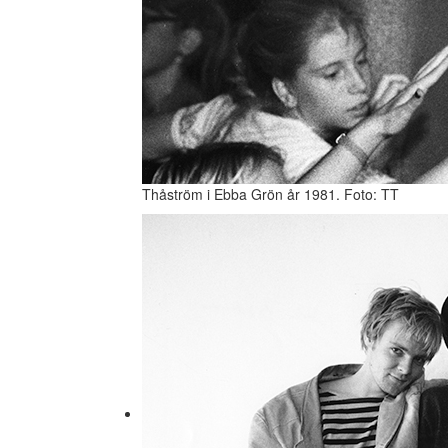
Thåström i Ebba Grön år 1981. Foto: TT