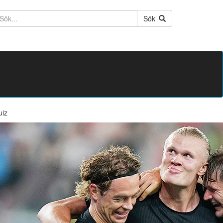
ktext
Sök
uiz