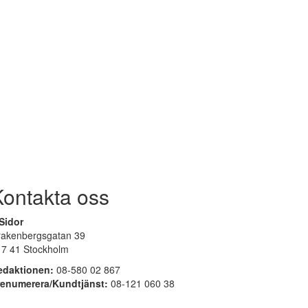
Kontakta oss
Sidor
rakenbergsgatan 39
17 41 Stockholm
edaktionen:
08-580 02 867
renumerera/Kundtjänst:
08-121 060 38