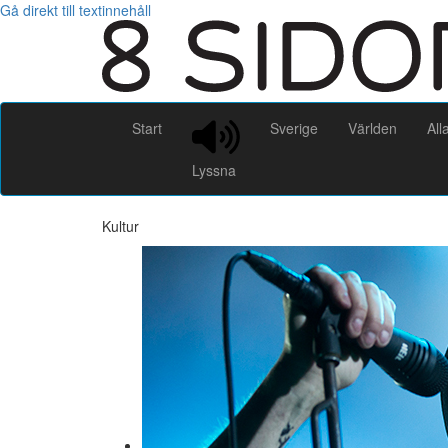
Gå direkt till textinnehåll
Start
Sverige
Världen
All
Lyssna
Kultur