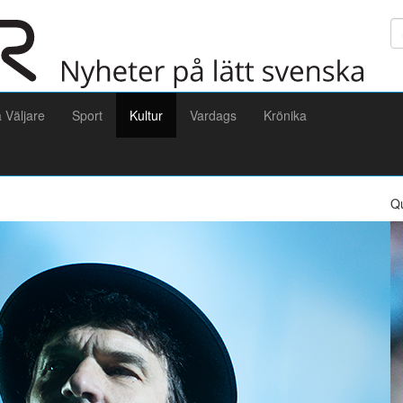
Sö
a Väljare
Sport
Kultur
Vardags
Krönika
Q