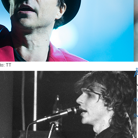
oto: TT
Å
Sv
om
Gå
4 
Sv