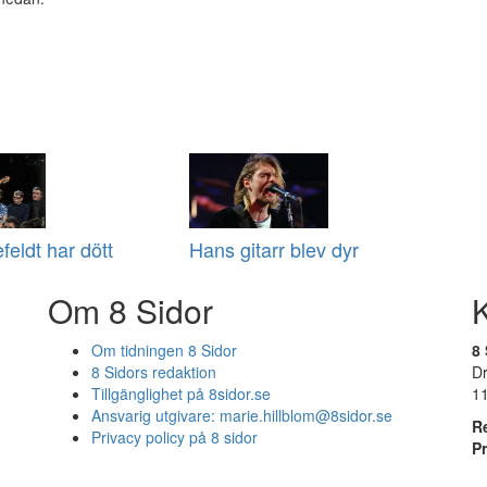
eldt har dött
Hans gitarr blev dyr
Om 8 Sidor
Om tidningen 8 Sidor
8 
8 Sidors redaktion
D
Tillgänglighet på 8sidor.se
1
Ansvarig utgivare:
marie.hillblom@8sidor.se
R
Privacy policy på 8 sidor
P