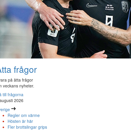
tta frågor
ara på åtta frågor
 veckans nyheter.
 till frågorna
augusti 2026
erige
Regler om värme
Hösten är här
Fler brottslingar grips