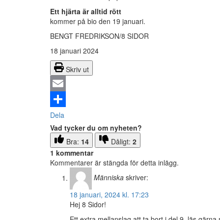
Ett hjärta är alltid rött
kommer på bio den 19 januari.
BENGT FREDRIKSON/8 SIDOR
18 januari 2024
Skriv ut
Email
Dela
Vad tycker du om nyheten?
Bra:
14
Dåligt:
2
1 kommentar
Kommentarer är stängda för detta inlägg.
Människa
skriver:
18 januari, 2024 kl. 17:23
Hej 8 Sidor!
Ett extra mellanslag att ta bort i del 9, läs gärna