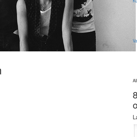
Ku
V
m
Al
8
L