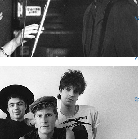
Vä
Al
Sp