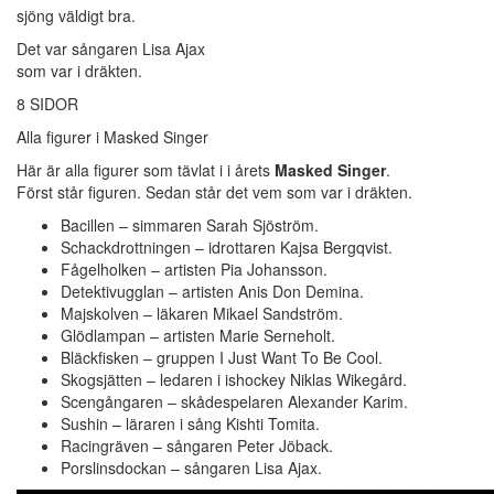
sjöng väldigt bra.
Det var sångaren Lisa Ajax
som var i dräkten.
8 SIDOR
Alla figurer i Masked Singer
Här är alla figurer som tävlat i i årets
Masked Singer
.
Först står figuren. Sedan står det vem som var i dräkten.
Bacillen – simmaren Sarah Sjöström.
Schackdrottningen – idrottaren Kajsa Bergqvist.
Fågelholken – artisten Pia Johansson.
Detektivugglan – artisten Anis Don Demina.
Majskolven – läkaren Mikael Sandström.
Glödlampan – artisten Marie Serneholt.
Bläckfisken – gruppen I Just Want To Be Cool.
Skogsjätten – ledaren i ishockey Niklas Wikegård.
Scengångaren – skådespelaren Alexander Karim.
Sushin – läraren i sång Kishti Tomita.
Racingräven – sångaren Peter Jöback.
Porslinsdockan – sångaren Lisa Ajax.