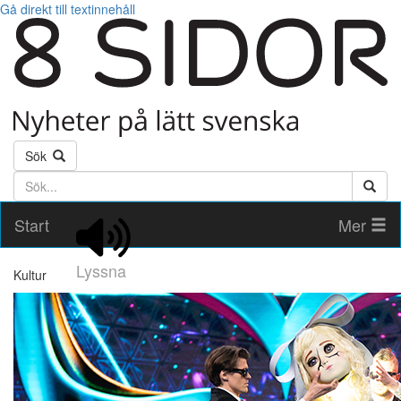
Gå direkt till textinnehåll
Sök
Söktext
Start
Mer
Lyssna
Kultur