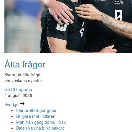
Åtta frågor
Svara på åtta frågor
om veckans nyheter.
Gå till frågorna
4 augusti 2026
Sverige
Fler brottslingar grips
Billigare mat i affären
Man från gäng dömd i Irak
Båten kan ha blivit påkörd