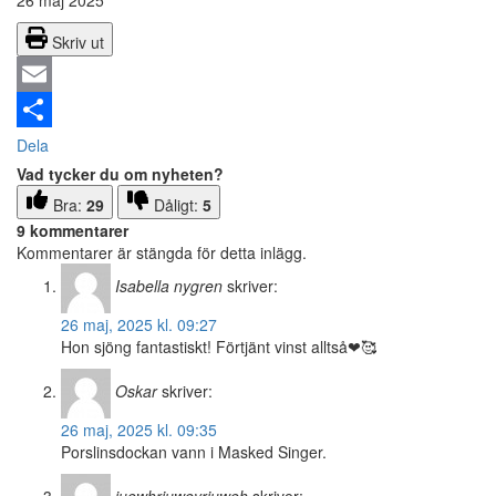
26 maj 2025
Skriv ut
Email
Dela
Vad tycker du om nyheten?
Bra:
29
Dåligt:
5
9 kommentarer
Kommentarer är stängda för detta inlägg.
Isabella nygren
skriver:
26 maj, 2025 kl. 09:27
Hon sjöng fantastiskt! Förtjänt vinst alltså❤🥰
Oskar
skriver:
26 maj, 2025 kl. 09:35
Porslinsdockan vann i Masked Singer.