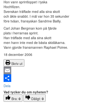
Hon vann sprintloppet i tyska
Hochfilzen.
Svenskan träffade med alla sina skott
och åkte snabbt. I mål var hon 35 sekunder
före tvåan, fransyskan Sandrine Bailly.
Carl Johan Bergman kom på fjärde
plats i herrarnas sprint.
Han träffade med alla sina skott
men hann inte med de bästa skidåkarna.
Vann gjorde fransmannen Raphael Poiree.
18 december 2006
Skriv ut
Email
Dela
Vad tycker du om nyheten?
Bra:
0
Dåligt:
0