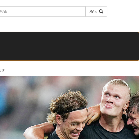
ktext
Sök
uiz