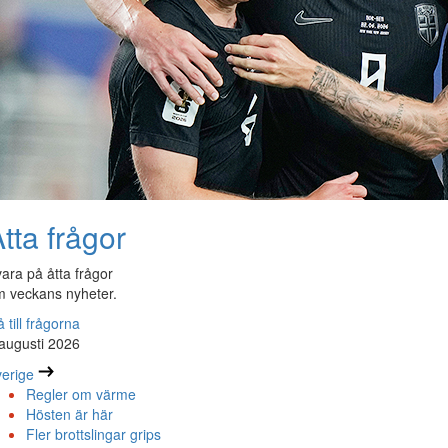
tta frågor
ara på åtta frågor
 veckans nyheter.
 till frågorna
augusti 2026
erige
Regler om värme
Hösten är här
Fler brottslingar grips