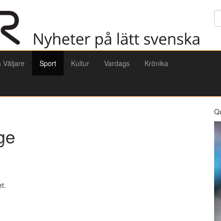
Sö
a Väljare
Sport
Kultur
Vardags
Krönika
Q
ige
t.