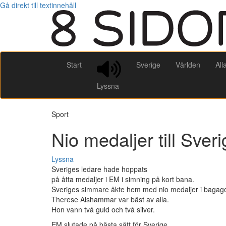
Gå direkt till textinnehåll
Start
Sverige
Världen
All
Lyssna
Sport
Nio medaljer till Sver
Lyssna
Sveriges ledare hade hoppats
på åtta medaljer i EM i simning på kort bana.
Sveriges simmare åkte hem med nio medaljer i bagage
Therese Alshammar var bäst av alla.
Hon vann två guld och två silver.
EM slutade på bästa sätt för Sverige.