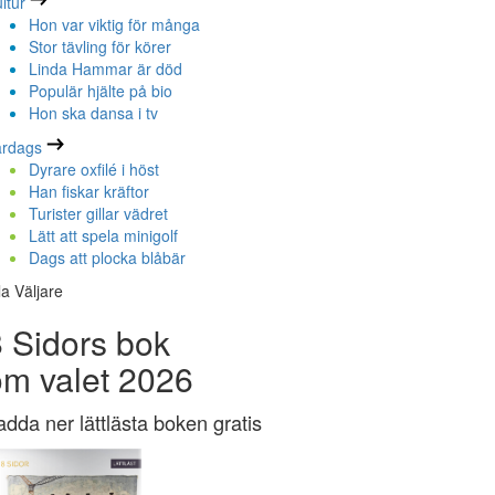
ltur
Hon var viktig för många
Stor tävling för körer
Linda Hammar är död
Populär hjälte på bio
Hon ska dansa i tv
ardags
Dyrare oxfilé i höst
Han fiskar kräftor
Turister gillar vädret
Lätt att spela minigolf
Dags att plocka blåbär
la Väljare
 Sidors bok
om valet 2026
adda ner lättlästa boken gratis