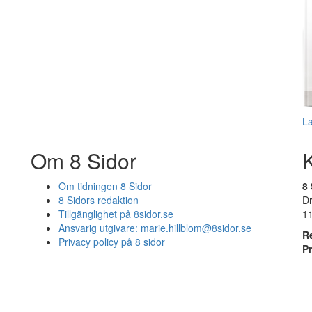
L
Om 8 Sidor
Om tidningen 8 Sidor
8 
8 Sidors redaktion
D
Tillgänglighet på 8sidor.se
1
Ansvarig utgivare:
marie.hillblom@8sidor.se
R
Privacy policy på 8 sidor
P