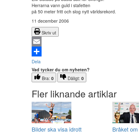
Herrarna vann guld i stafetten
på 50 meter fritt och slog nytt världsrekord.
11 december 2006
Skriv ut
Email
Dela
Vad tycker du om nyheten?
Bra:
0
Dåligt:
0
Fler liknande artiklar
Bilder ska visa idrott
Bråket om 