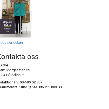
adda ner boken
Kontakta oss
Sidor
rakenbergsgatan 39
17 41 Stockholm
edaktionen:
08-580 02 867
renumerera/Kundtjänst:
08-121 060 38