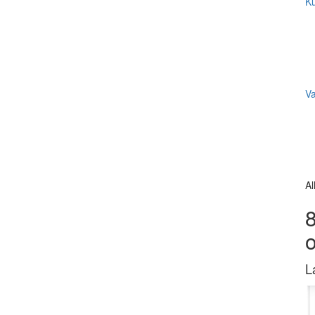
Ku
V
Al
8
L