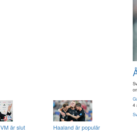
Å
Sv
om
Gå
4 
Sv
VM är slut
Haaland är populär