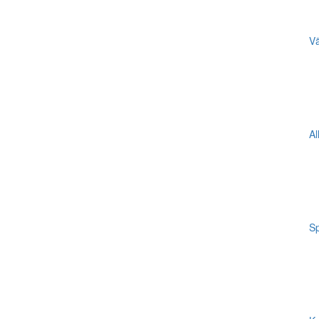
Vä
Al
Sp