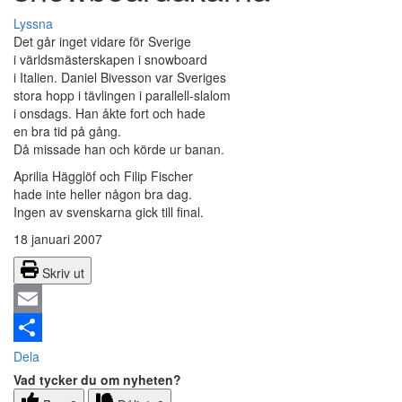
Lyssna
Det går inget vidare för Sverige
i världsmästerskapen i snowboard
i Italien. Daniel Bivesson var Sveriges
stora hopp i tävlingen i parallell-slalom
i onsdags. Han åkte fort och hade
en bra tid på gång.
Då missade han och körde ur banan.
Aprilia Hägglöf och Filip Fischer
hade inte heller någon bra dag.
Ingen av svenskarna gick till final.
18 januari 2007
Skriv ut
Email
Dela
Vad tycker du om nyheten?