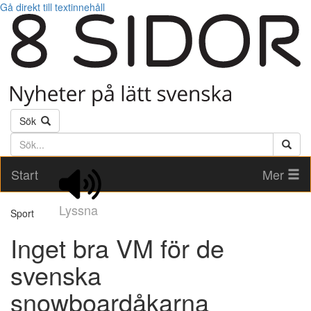
Gå direkt till textinnehåll
Sök
Söktext
Start
Mer
Lyssna
Sport
Inget bra VM för de
svenska
snowboardåkarna