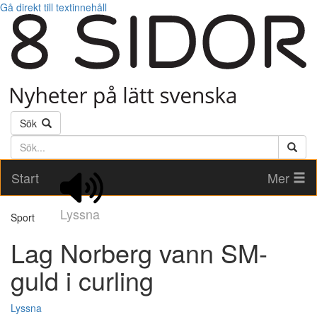
Gå direkt till textinnehåll
Sök
Söktext
Start
Mer
Lyssna
Sport
Lag Norberg vann SM-
guld i curling
Lyssna