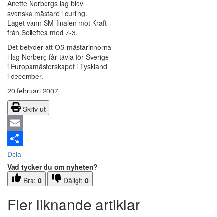
Anette Norbergs lag blev
svenska mästare i curling.
Laget vann SM-finalen mot Kraft
från Sollefteå med 7-3.
Det betyder att OS-mästarinnorna
i lag Norberg får tävla för Sverige
i Europamästerskapet i Tyskland
i december.
20 februari 2007
Skriv ut
Email
Dela
Vad tycker du om nyheten?
Bra:
0
Dåligt:
0
Fler liknande artiklar