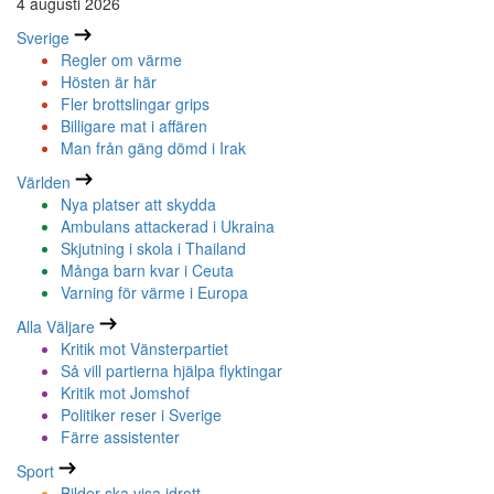
4 augusti 2026
Sverige
Regler om värme
Hösten är här
Fler brottslingar grips
Billigare mat i affären
Man från gäng dömd i Irak
Världen
Nya platser att skydda
Ambulans attackerad i Ukraina
Skjutning i skola i Thailand
Många barn kvar i Ceuta
Varning för värme i Europa
Alla Väljare
Kritik mot Vänsterpartiet
Så vill partierna hjälpa flyktingar
Kritik mot Jomshof
Politiker reser i Sverige
Färre assistenter
Sport
Bilder ska visa idrott