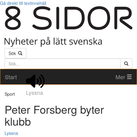
Gå direkt till textinnehåll
Sök
Söktext
Start
Mer
Lyssna
Sport
Peter Forsberg byter
klubb
Lyssna