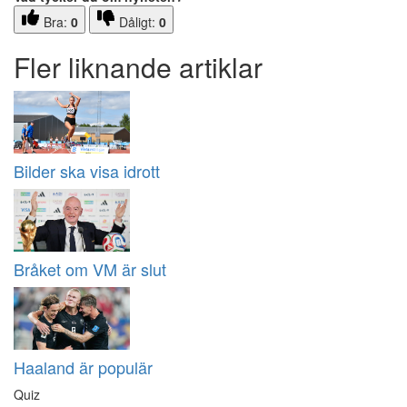
Bra:
0
Dåligt:
0
Fler liknande artiklar
Bilder ska visa idrott
Bråket om VM är slut
Haaland är populär
Quiz