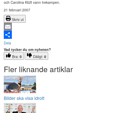
och Carolina Klüft vann trekampen.
21 februari 2007
Skriv ut
Email
Dela
Vad tycker du om nyheten?
Bra:
0
Dåligt:
0
Fler liknande artiklar
Bilder ska visa idrott