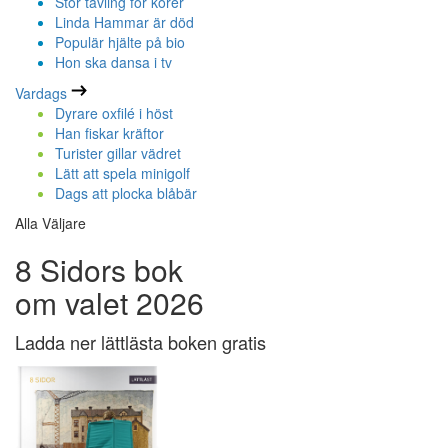
Stor tävling för körer
Linda Hammar är död
Populär hjälte på bio
Hon ska dansa i tv
Vardags
Dyrare oxfilé i höst
Han fiskar kräftor
Turister gillar vädret
Lätt att spela minigolf
Dags att plocka blåbär
Alla Väljare
8 Sidors bok
om valet 2026
Ladda ner lättlästa boken gratis