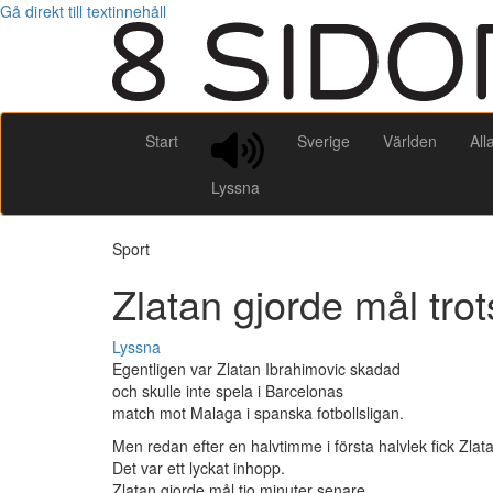
Gå direkt till textinnehåll
Start
Sverige
Världen
All
Lyssna
Sport
Zlatan gjorde mål tro
Lyssna
Egentligen var Zlatan Ibrahimovic skadad
och skulle inte spela i Barcelonas
match mot Malaga i spanska fotbollsligan.
Men redan efter en halvtimme i första halvlek fick Zla
Det var ett lyckat inhopp.
Zlatan gjorde mål tio minuter senare.