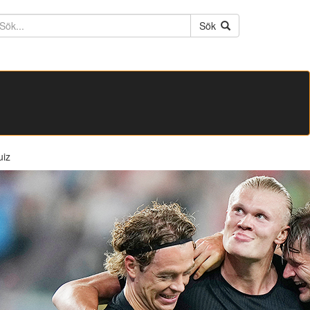
ktext
Sök
uiz