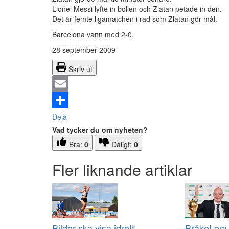
Lionel Messi lyfte in bollen och Zlatan petade in den.
Det är femte ligamatchen i rad som Zlatan gör mål.
Barcelona vann med 2-0.
28 september 2009
Skriv ut
Email
Dela
Vad tycker du om nyheten?
Bra:
0
Dåligt:
0
Fler liknande artiklar
Bilder ska visa idrott
Bråket om 