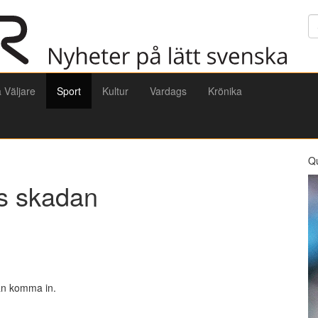
Sö
a Väljare
Sport
Kultur
Vardags
Krönika
Q
ts skadan
tan komma in.