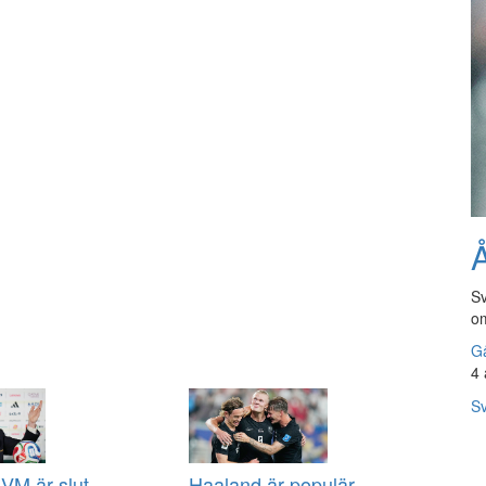
Å
Sv
om
Gå
4 
Sv
VM är slut
Haaland är populär