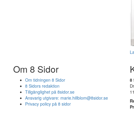
L
Om 8 Sidor
Om tidningen 8 Sidor
8 
8 Sidors redaktion
D
Tillgänglighet på 8sidor.se
1
Ansvarig utgivare:
marie.hillblom@8sidor.se
R
Privacy policy på 8 sidor
P