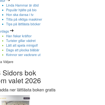
ltur
Linda Hammar är död
Populär hjälte på bio
Hon ska dansa i tv
Titta på viktiga maskiner
Tips på lättlästa böcker
ardags
Han fiskar kräftor
Turister gillar vädret
Lätt att spela minigolf
Dags att plocka blåbär
Kvinnor ser vackrare ut
la Väljare
 Sidors bok
om valet 2026
adda ner lättlästa boken gratis