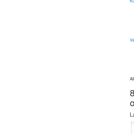
Ku
V
Al
8
L