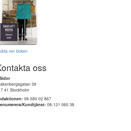
adda ner boken
Kontakta oss
Sidor
rakenbergsgatan 39
17 41 Stockholm
edaktionen:
08-580 02 867
renumerera/Kundtjänst:
08-121 060 38