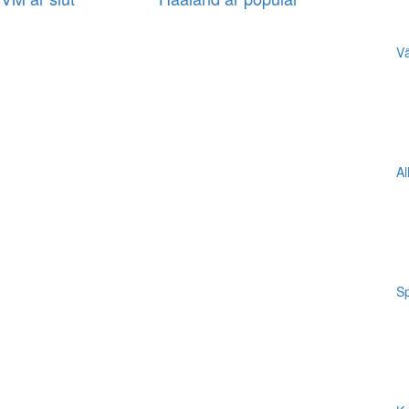
Vä
Al
Sp