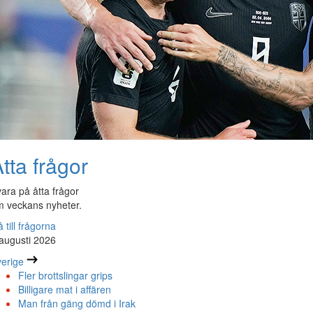
tta frågor
ara på åtta frågor
 veckans nyheter.
 till frågorna
augusti 2026
erige
Fler brottslingar grips
Billigare mat i affären
Man från gäng dömd i Irak