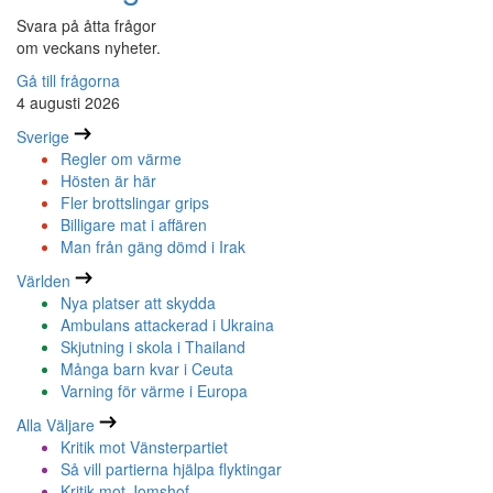
Svara på åtta frågor
om veckans nyheter.
Gå till frågorna
4 augusti 2026
Sverige
Regler om värme
Hösten är här
Fler brottslingar grips
Billigare mat i affären
Man från gäng dömd i Irak
Världen
Nya platser att skydda
Ambulans attackerad i Ukraina
Skjutning i skola i Thailand
Många barn kvar i Ceuta
Varning för värme i Europa
Alla Väljare
Kritik mot Vänsterpartiet
Så vill partierna hjälpa flyktingar
Kritik mot Jomshof