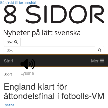
Gå direkt till textinnehåll
Sök
Söktext
Start
Mer
Lyssna
Sport
England klart för
åttondelsfinal i fotbolls-VM
Lyssna