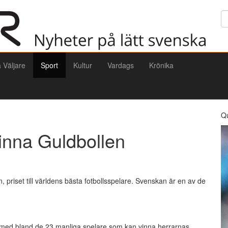
Sö
a Väljare
Sport
Kultur
Vardags
Krönika
Q
inna Guldbollen
priset till världens bästa fotbollsspelare. Svenskan är en av de
s med bland de 23 manliga spelare som kan vinna herrarnas