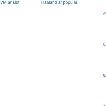
VM är slut
Haaland är populär
Vä
Al
Sp