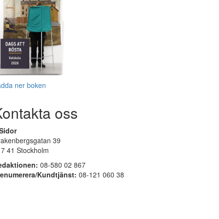
adda ner boken
Kontakta oss
Sidor
rakenbergsgatan 39
17 41 Stockholm
edaktionen:
08-580 02 867
renumerera/Kundtjänst:
08-121 060 38