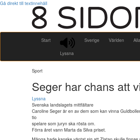
Gå direkt till textinnehåll
Start
Sverige
Världen
All
Lyssna
Sport
Seger har chans att v
Lyssna
Svenska landslagets mittfältare
Caroline Seger är en av dem som kan vinna Guldbollen, 
tio
spelare som juryn ska rösta om.
Förra året vann Marta da Silva priset.
Många hade kanske väntat sig att Zlatan skulle finna