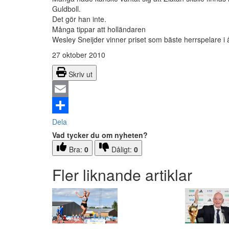
Guldboll.
Det gör han inte.
Många tippar att holländaren
Wesley Sneijder vinner priset som bäste herrspelare i å
27 oktober 2010
Skriv ut
Email
Dela
Vad tycker du om nyheten?
Bra:
0
Dåligt:
0
Fler liknande artiklar