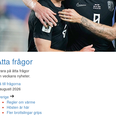
tta frågor
ara på åtta frågor
 veckans nyheter.
 till frågorna
augusti 2026
erige
Regler om värme
Hösten är här
Fler brottslingar grips