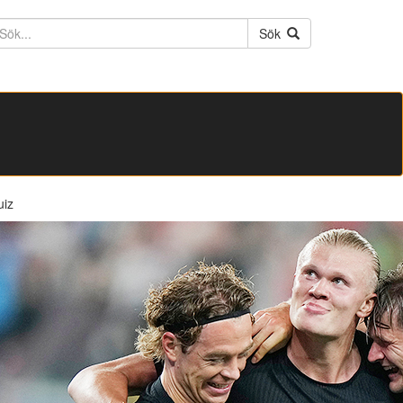
ktext
Sök
uiz