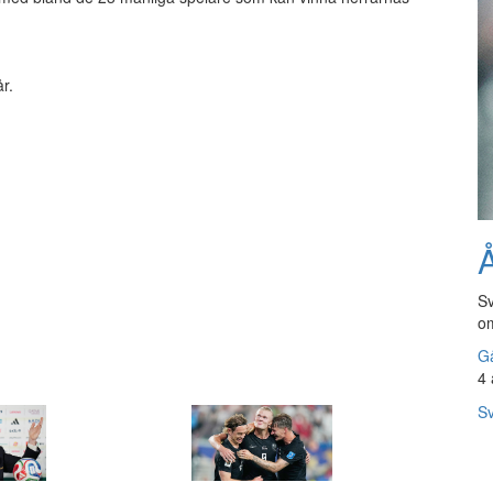
r.
Å
Sv
om
Gå
4 
Sv