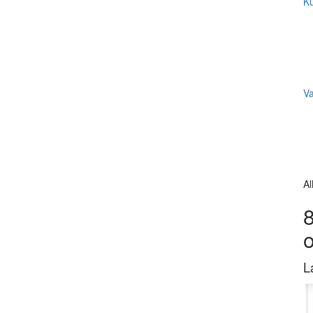
Ku
V
Al
8
L