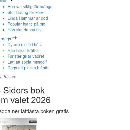
ltur
Hon var viktig för många
Stor tävling för körer
Linda Hammar är död
Populär hjälte på bio
Hon ska dansa i tv
ardags
Dyrare oxfilé i höst
Han fiskar kräftor
Turister gillar vädret
Lätt att spela minigolf
Dags att plocka blåbär
la Väljare
 Sidors bok
om valet 2026
adda ner lättlästa boken gratis