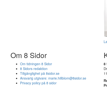
L
Om 8 Sidor
Om tidningen 8 Sidor
8 
8 Sidors redaktion
D
Tillgänglighet på 8sidor.se
1
Ansvarig utgivare:
marie.hillblom@8sidor.se
R
Privacy policy på 8 sidor
P