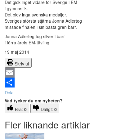
Det gick inget vidare för Sverige i EM
i gymnastik.
Det blev inga svenska medaljer.
Sveriges största stjärna Jonna Adlerteg
missade finalen i sin bästa gren barr.
Jonna Adlerteg tog silver i barr
i förra årets EM-tävling.
19 maj 2014
Skriv ut
Email
Dela
Vad tycker du om nyheten?
Bra:
0
Dåligt:
0
Fler liknande artiklar