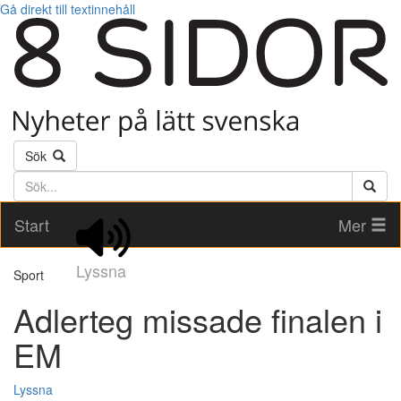
Gå direkt till textinnehåll
Sök
Söktext
Start
Mer
Lyssna
Sport
Adlerteg missade finalen i
EM
Lyssna