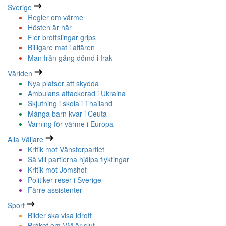
Sverige
Regler om värme
Hösten är här
Fler brottslingar grips
Billigare mat i affären
Man från gäng dömd i Irak
Världen
Nya platser att skydda
Ambulans attackerad i Ukraina
Skjutning i skola i Thailand
Många barn kvar i Ceuta
Varning för värme i Europa
Alla Väljare
Kritik mot Vänsterpartiet
Så vill partierna hjälpa flyktingar
Kritik mot Jomshof
Politiker reser i Sverige
Färre assistenter
Sport
Bilder ska visa idrott
Bråket om VM är slut