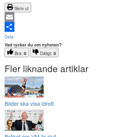
Skriv ut
Email
Dela
Vad tycker du om nyheten?
Bra:
0
Dåligt:
0
Fler liknande artiklar
Bilder ska visa idrott
Bråket om VM är slut