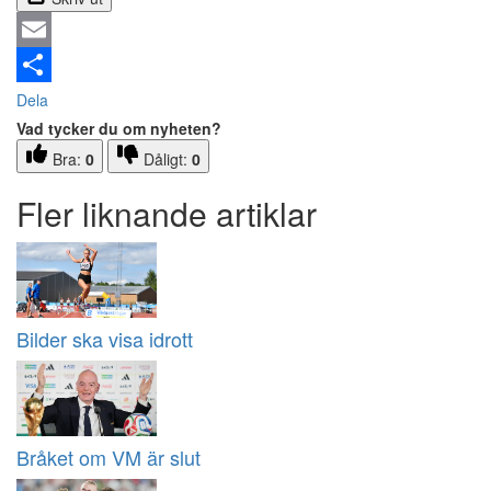
Email
Dela
Vad tycker du om nyheten?
Bra:
0
Dåligt:
0
Fler liknande artiklar
Bilder ska visa idrott
Bråket om VM är slut