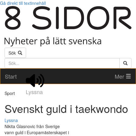
Gå direkt till textinnehåll
Sök
Söktext
Start
Mer
Lyssna
Sport
Svenskt guld i taekwondo
Lyssna
Nikita Glasnovic från Sverige
vann guld i Europamästerskapet i