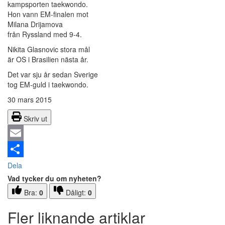
kampsporten taekwondo.
Hon vann EM-finalen mot
Milana Drijamova
från Ryssland med 9-4.
Nikita Glasnovic stora mål
är OS i Brasilien nästa år.
Det var sju år sedan Sverige
tog EM-guld i taekwondo.
30 mars 2015
Skriv ut
Email
Dela
Vad tycker du om nyheten?
Bra:
0
Dåligt:
0
Fler liknande artiklar