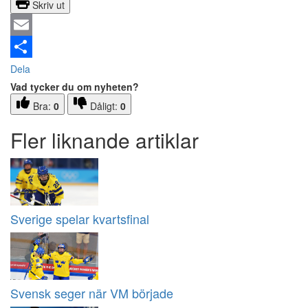
Skriv ut
Email
Dela
Vad tycker du om nyheten?
Bra:
0
Dåligt:
0
Fler liknande artiklar
Sverige spelar kvartsfinal
Svensk seger när VM började