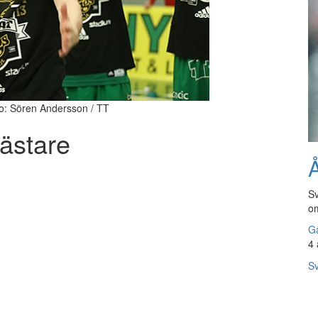
oto: Sören Andersson / TT
mästare
Å
Sv
om
Gå
4 
Sv