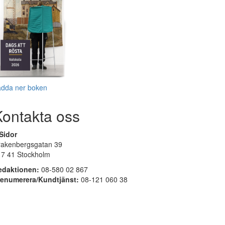
adda ner boken
Kontakta oss
Sidor
rakenbergsgatan 39
17 41 Stockholm
edaktionen:
08-580 02 867
renumerera/Kundtjänst:
08-121 060 38