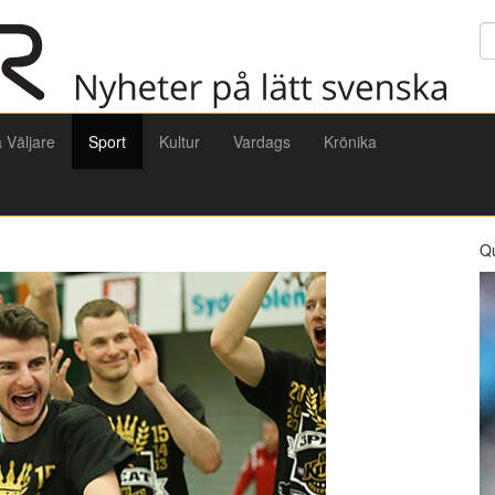
Sö
a Väljare
Sport
Kultur
Vardags
Krönika
Q