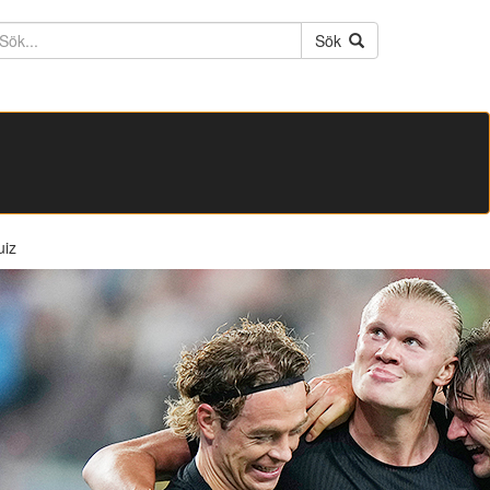
ktext
Sök
uiz