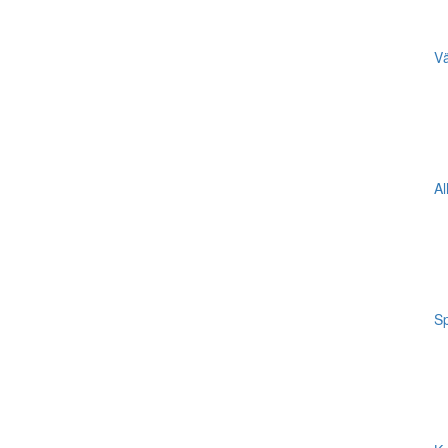
Vä
Al
Sp