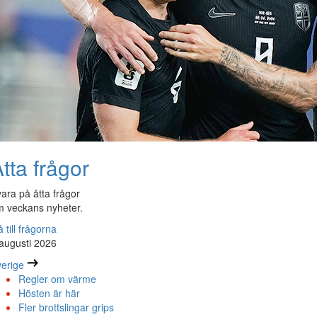
tta frågor
ara på åtta frågor
 veckans nyheter.
 till frågorna
augusti 2026
erige
Regler om värme
Hösten är här
Fler brottslingar grips