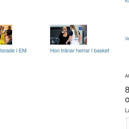
Ku
V
rlorade i EM
Hon tränar herrar i basket
Al
8
L