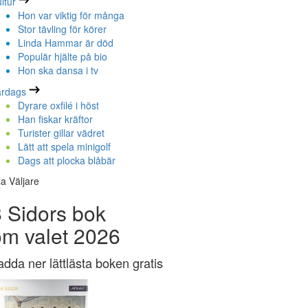
ltur
Hon var viktig för många
Stor tävling för körer
Linda Hammar är död
Populär hjälte på bio
Hon ska dansa i tv
ardags
Dyrare oxfilé i höst
Han fiskar kräftor
Turister gillar vädret
Lätt att spela minigolf
Dags att plocka blåbär
la Väljare
 Sidors bok
om valet 2026
adda ner lättlästa boken gratis