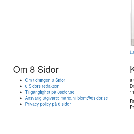
L
Om 8 Sidor
Om tidningen 8 Sidor
8 
8 Sidors redaktion
D
Tillgänglighet på 8sidor.se
1
Ansvarig utgivare:
marie.hillblom@8sidor.se
R
Privacy policy på 8 sidor
P