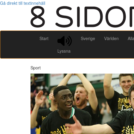
Gå direkt till textinnehåll
Start
Sverige
Världen
All
Lyssna
Sport