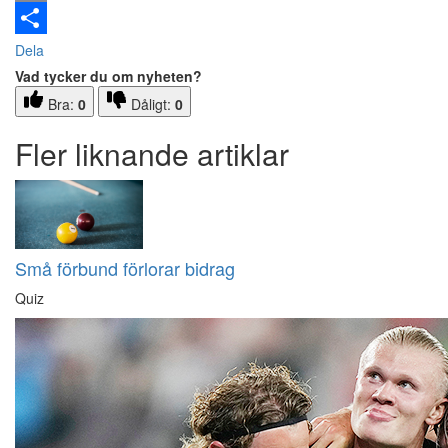
Email
Dela
Vad tycker du om nyheten?
Bra:
0
Dåligt:
0
Fler liknande artiklar
Små förbund förlorar bidrag
Quiz