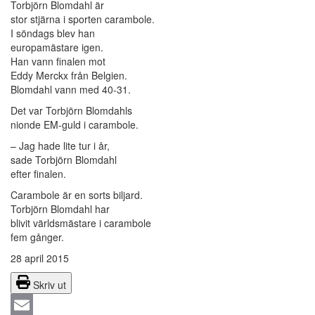
Torbjörn Blomdahl är
stor stjärna i sporten carambole.
I söndags blev han
europamästare igen.
Han vann finalen mot
Eddy Merckx från Belgien.
Blomdahl vann med 40-31.
Det var Torbjörn Blomdahls
nionde EM-guld i carambole.
– Jag hade lite tur i år,
sade Torbjörn Blomdahl
efter finalen.
Carambole är en sorts biljard.
Torbjörn Blomdahl har
blivit världsmästare i carambole
fem gånger.
28 april 2015
Skriv ut