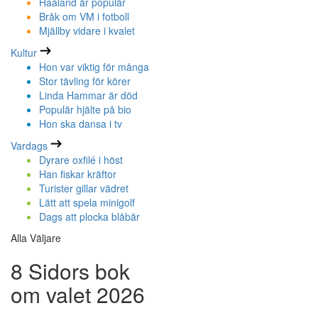
Haaland är populär
Bråk om VM i fotboll
Mjällby vidare i kvalet
Kultur
Hon var viktig för många
Stor tävling för körer
Linda Hammar är död
Populär hjälte på bio
Hon ska dansa i tv
Vardags
Dyrare oxfilé i höst
Han fiskar kräftor
Turister gillar vädret
Lätt att spela minigolf
Dags att plocka blåbär
Alla Väljare
8 Sidors bok
om valet 2026