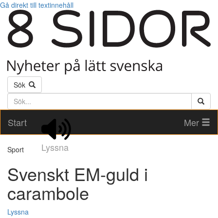
Gå direkt till textinnehåll
Sök
Söktext
Start
Mer
Lyssna
Sport
Svenskt EM-guld i
carambole
Lyssna