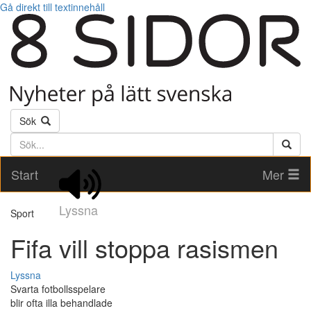
Gå direkt till textinnehåll
Sök
Söktext
Start
Mer
Lyssna
Sport
Fifa vill stoppa rasismen
Lyssna
Svarta fotbollsspelare
blir ofta illa behandlade