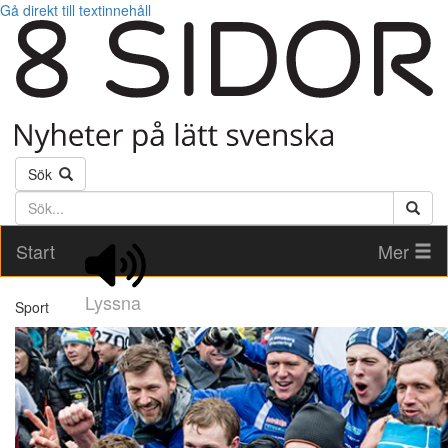
Gå direkt till textinnehåll
Sök
Söktext
Start
Mer
Lyssna
Sport