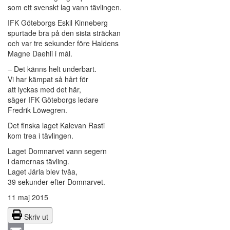
som ett svenskt lag vann tävlingen.
IFK Göteborgs Eskil Kinneberg
spurtade bra på den sista sträckan
och var tre sekunder före Haldens
Magne Daehli i mål.
– Det känns helt underbart.
Vi har kämpat så hårt för
att lyckas med det här,
säger IFK Göteborgs ledare
Fredrik Löwegren.
Det finska laget Kalevan Rasti
kom trea i tävlingen.
Laget Domnarvet vann segern
i damernas tävling.
Laget Järla blev tvåa,
39 sekunder efter Domnarvet.
11 maj 2015
Skriv ut