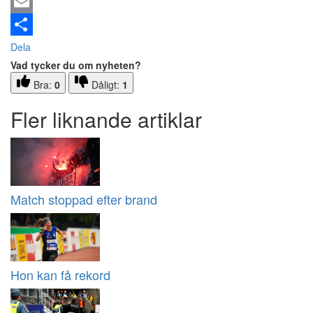
Email
Dela
Vad tycker du om nyheten?
Bra:
0
Dåligt:
1
Fler liknande artiklar
Match stoppad efter brand
Hon kan få rekord