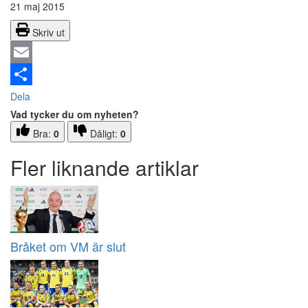
21 maj 2015
Skriv ut
Email
Dela
Vad tycker du om nyheten?
Bra:
0
Dåligt:
0
Fler liknande artiklar
Bråket om VM är slut