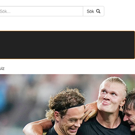
ktext
Sök
uiz