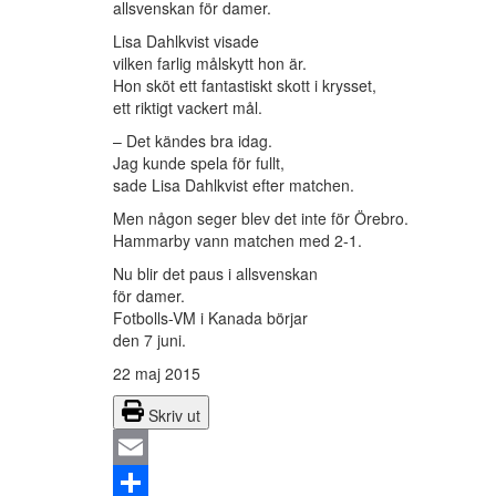
allsvenskan för damer.
Lisa Dahlkvist visade
vilken farlig målskytt hon är.
Hon sköt ett fantastiskt skott i krysset,
ett riktigt vackert mål.
– Det kändes bra idag.
Jag kunde spela för fullt,
sade Lisa Dahlkvist efter matchen.
Men någon seger blev det inte för Örebro.
Hammarby vann matchen med 2-1.
Nu blir det paus i allsvenskan
för damer.
Fotbolls-VM i Kanada börjar
den 7 juni.
22 maj 2015
Skriv ut
Email