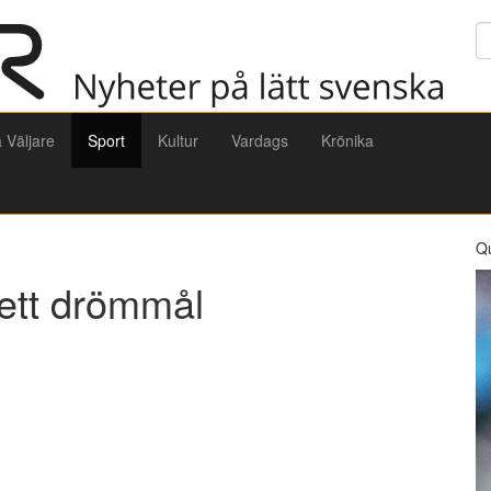
Sö
a Väljare
Sport
Kultur
Vardags
Krönika
Q
 ett drömmål