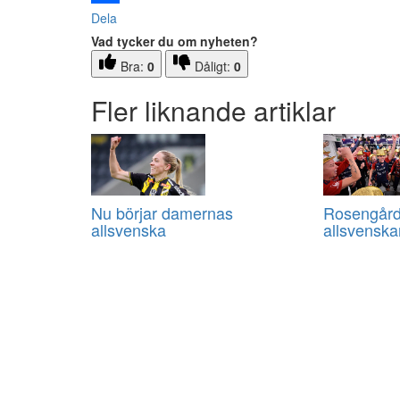
Dela
Vad tycker du om nyheten?
Bra:
0
Dåligt:
0
Fler liknande artiklar
Nu börjar damernas
Rosengård
allsvenska
allsvenska