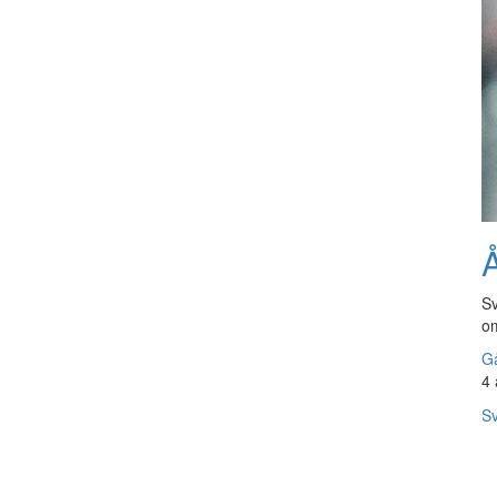
Å
Sv
om
Gå
4 
Sv