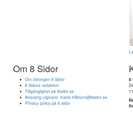
L
Om 8 Sidor
Om tidningen 8 Sidor
8 
8 Sidors redaktion
D
Tillgänglighet på 8sidor.se
1
Ansvarig utgivare:
marie.hillblom@8sidor.se
R
Privacy policy på 8 sidor
P