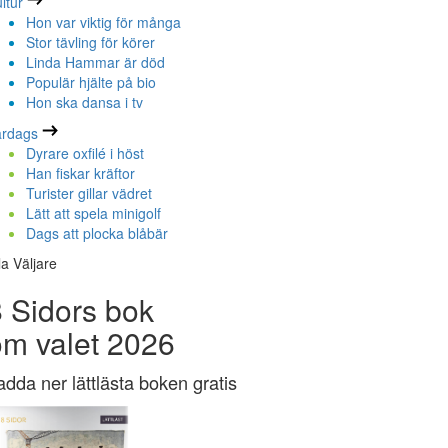
ltur
Hon var viktig för många
Stor tävling för körer
Linda Hammar är död
Populär hjälte på bio
Hon ska dansa i tv
ardags
Dyrare oxfilé i höst
Han fiskar kräftor
Turister gillar vädret
Lätt att spela minigolf
Dags att plocka blåbär
la Väljare
 Sidors bok
om valet 2026
adda ner lättlästa boken gratis