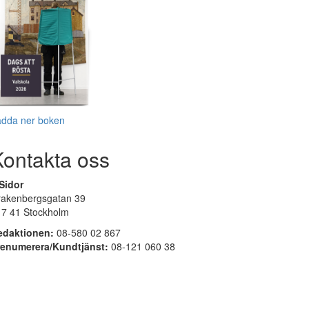
adda ner boken
Kontakta oss
Sidor
rakenbergsgatan 39
17 41 Stockholm
edaktionen:
08-580 02 867
renumerera/Kundtjänst:
08-121 060 38