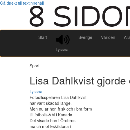
Gå direkt till textinnehåll
Start
Sverige
Världen
All
Lyssna
Sport
Lisa Dahlkvist gjorde
Lyssna
Fotbollsspelaren Lisa Dahlkvist
har varit skadad länge.
Men nu är hon frisk och i bra form
till fotbolls-VM i Kanada.
Det visade hon i Örebros
match mot Eskilstuna i