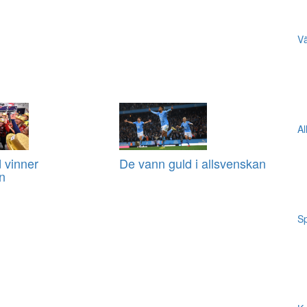
Vä
Al
 vinner
De vann guld i allsvenskan
n
Sp