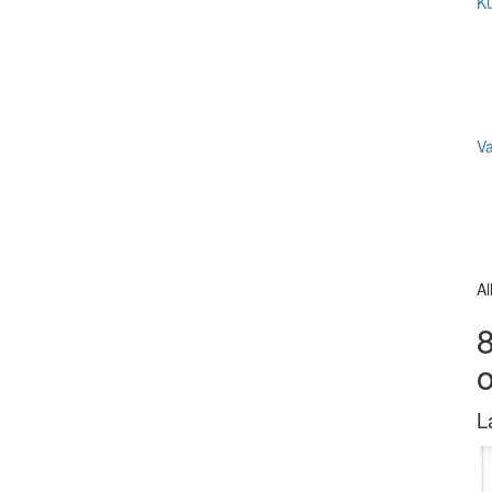
Ku
V
Al
8
L