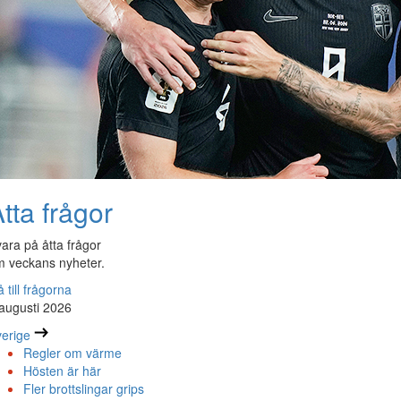
tta frågor
ara på åtta frågor
 veckans nyheter.
 till frågorna
augusti 2026
erige
Regler om värme
Hösten är här
Fler brottslingar grips