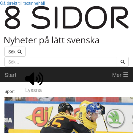
Gå direkt till textinnehåll
Sök
Söktext
Start
Mer
Lyssna
Sport