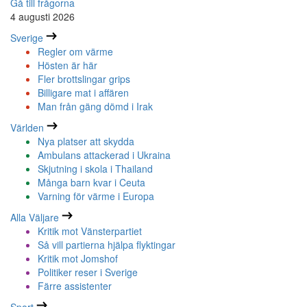
Gå till frågorna
4 augusti 2026
Sverige
Regler om värme
Hösten är här
Fler brottslingar grips
Billigare mat i affären
Man från gäng dömd i Irak
Världen
Nya platser att skydda
Ambulans attackerad i Ukraina
Skjutning i skola i Thailand
Många barn kvar i Ceuta
Varning för värme i Europa
Alla Väljare
Kritik mot Vänsterpartiet
Så vill partierna hjälpa flyktingar
Kritik mot Jomshof
Politiker reser i Sverige
Färre assistenter