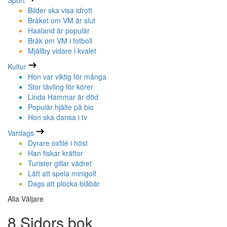
Sport
Bilder ska visa idrott
Bråket om VM är slut
Haaland är populär
Bråk om VM i fotboll
Mjällby vidare i kvalet
Kultur
Hon var viktig för många
Stor tävling för körer
Linda Hammar är död
Populär hjälte på bio
Hon ska dansa i tv
Vardags
Dyrare oxfilé i höst
Han fiskar kräftor
Turister gillar vädret
Lätt att spela minigolf
Dags att plocka blåbär
Alla Väljare
8 Sidors bok