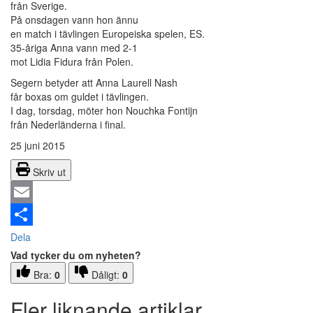
från Sverige.
På onsdagen vann hon ännu
en match i tävlingen Europeiska spelen, ES.
35-åriga Anna vann med 2-1
mot Lidia Fidura från Polen.
Segern betyder att Anna Laurell Nash
får boxas om guldet i tävlingen.
I dag, torsdag, möter hon Nouchka Fontijn
från Nederländerna i final.
25 juni 2015
Skriv ut
Email
Dela
Vad tycker du om nyheten?
Bra:
0
Dåligt:
0
Fler liknande artiklar