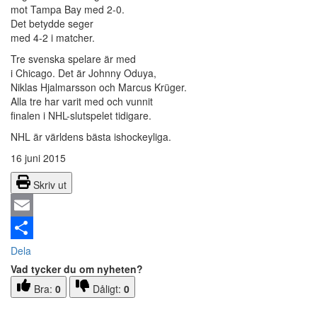
mot Tampa Bay med 2-0.
Det betydde seger
med 4-2 i matcher.
Tre svenska spelare är med
i Chicago. Det är Johnny Oduya,
Niklas Hjalmarsson och Marcus Krüger.
Alla tre har varit med och vunnit
finalen i NHL-slutspelet tidigare.
NHL är världens bästa ishockeyliga.
16 juni 2015
Skriv ut
Email
Dela
Vad tycker du om nyheten?
Bra:
0
Dåligt:
0