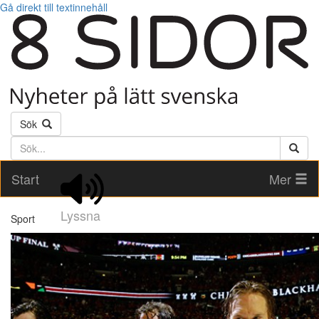
Gå direkt till textinnehåll
Sök
Söktext
Start
Mer
Lyssna
Sport