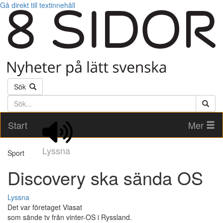
Gå direkt till textinnehåll
Sök
Söktext
Start
Mer
Lyssna
Sport
Discovery ska sända OS
Lyssna
Det var företaget Viasat
som sände tv från vinter-OS i Ryssland.