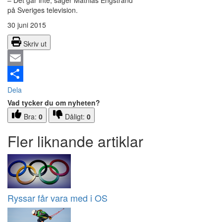
– Det går inte, säger Mathias Engstrand
på Sveriges television.
30 juni 2015
Skriv ut
Email
Dela
Vad tycker du om nyheten?
Bra:
0
Dåligt:
0
Fler liknande artiklar
Ryssar får vara med i OS