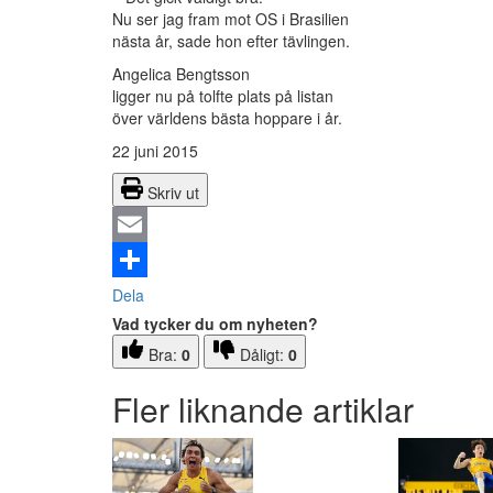
Nu ser jag fram mot OS i Brasilien
nästa år, sade hon efter tävlingen.
Angelica Bengtsson
ligger nu på tolfte plats på listan
över världens bästa hoppare i år.
22 juni 2015
Skriv ut
Email
Dela
Vad tycker du om nyheten?
Bra:
0
Dåligt:
0
Fler liknande artiklar