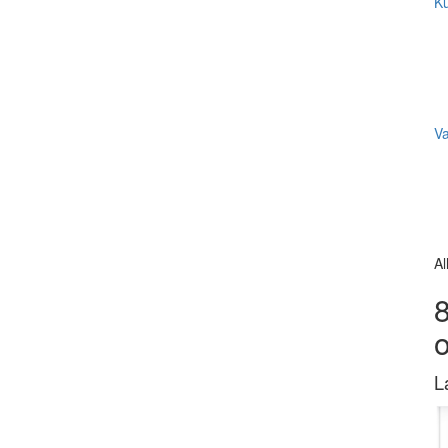
Ku
V
Al
8
L