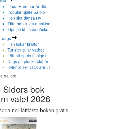
ltur
Linda Hammar är död
Populär hjälte på bio
Hon ska dansa i tv
Titta på viktiga maskiner
Tips på lättlästa böcker
ardags
Han fiskar kräftor
Turister gillar vädret
Lätt att spela minigolf
Dags att plocka blåbär
Kvinnor ser vackrare ut
la Väljare
 Sidors bok
om valet 2026
adda ner lättlästa boken gratis