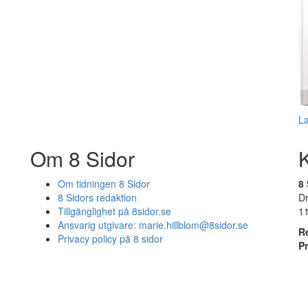
L
Om 8 Sidor
Om tidningen 8 Sidor
8 
8 Sidors redaktion
D
Tillgänglighet på 8sidor.se
1
Ansvarig utgivare:
marie.hillblom@8sidor.se
R
Privacy policy på 8 sidor
P