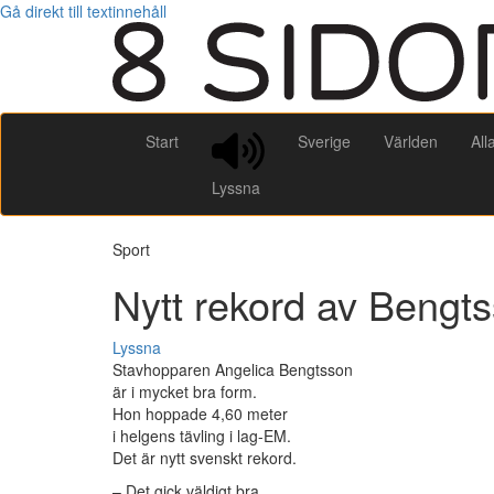
Gå direkt till textinnehåll
Start
Sverige
Världen
All
Lyssna
Sport
Nytt rekord av Bengt
Lyssna
Stavhopparen Angelica Bengtsson
är i mycket bra form.
Hon hoppade 4,60 meter
i helgens tävling i lag-EM.
Det är nytt svenskt rekord.
– Det gick väldigt bra.