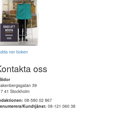
adda ner boken
Kontakta oss
Sidor
rakenbergsgatan 39
17 41 Stockholm
edaktionen:
08-580 02 867
renumerera/Kundtjänst:
08-121 060 38