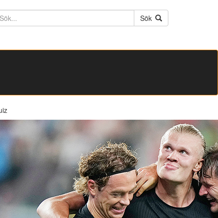
ktext
Sök
uiz