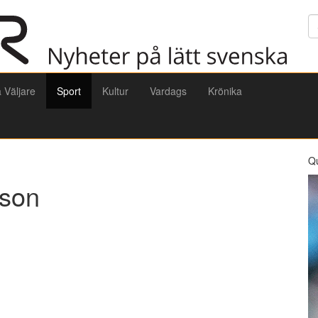
Sö
a Väljare
Sport
Kultur
Vardags
Krönika
Q
sson