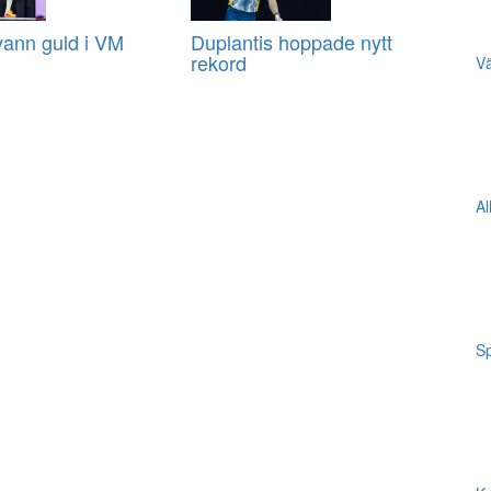
vann guld i VM
Duplantis hoppade nytt
rekord
Vä
Al
Sp