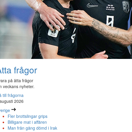
tta frågor
ara på åtta frågor
 veckans nyheter.
 till frågorna
augusti 2026
erige
Fler brottslingar grips
Billigare mat i affären
Man från gäng dömd i Irak