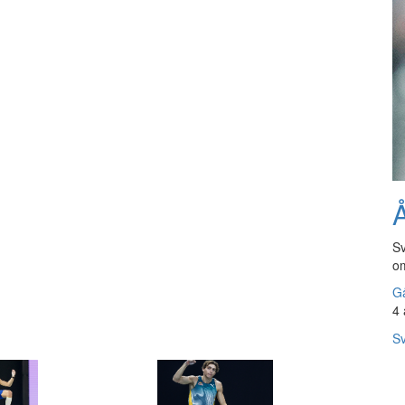
Å
Sv
om
Gå
4 
Sv