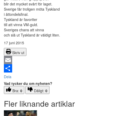
blir det mycket svårt för laget.
Sverige får troligen möta Tyskland
i åttondelsfinal.
Tyskland är favoriter
till att vinna VM-guld.
Sveriges chans att vinna
och slå ut Tyskland är väldigt liten.
17 juni 2015
Skriv ut
Email
Dela
Vad tycker du om nyheten?
Bra:
0
Dåligt:
0
Fler liknande artiklar