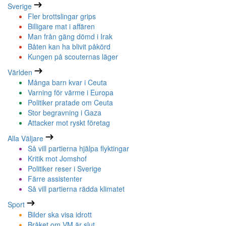
Sverige
Fler brottslingar grips
Billigare mat i affären
Man från gäng dömd i Irak
Båten kan ha blivit påkörd
Kungen på scouternas läger
Världen
Många barn kvar i Ceuta
Varning för värme i Europa
Politiker pratade om Ceuta
Stor begravning i Gaza
Attacker mot ryskt företag
Alla Väljare
Så vill partierna hjälpa flyktingar
Kritik mot Jomshof
Politiker reser i Sverige
Färre assistenter
Så vill partierna rädda klimatet
Sport
Bilder ska visa idrott
Bråket om VM är slut