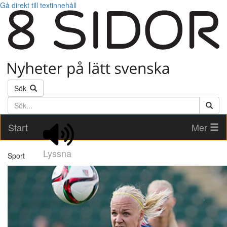
Gå direkt till textinnehåll
Sök
Söktext
Start
Mer
Lyssna
Sport