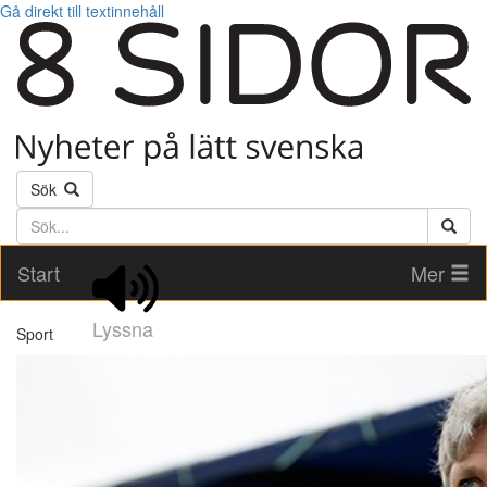
Gå direkt till textinnehåll
Sök
Söktext
Start
Mer
Lyssna
Sport