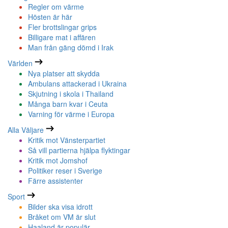
Regler om värme
Hösten är här
Fler brottslingar grips
Billigare mat i affären
Man från gäng dömd i Irak
Världen
Nya platser att skydda
Ambulans attackerad i Ukraina
Skjutning i skola i Thailand
Många barn kvar i Ceuta
Varning för värme i Europa
Alla Väljare
Kritik mot Vänsterpartiet
Så vill partierna hjälpa flyktingar
Kritik mot Jomshof
Politiker reser i Sverige
Färre assistenter
Sport
Bilder ska visa idrott
Bråket om VM är slut
Haaland är populär