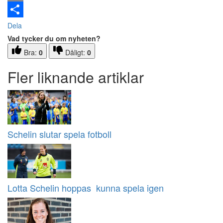
Email
Dela
Vad tycker du om nyheten?
Bra:
0
Dåligt:
0
Fler liknande artiklar
Schelin slutar spela fotboll
Lotta Schelin hoppas kunna spela igen