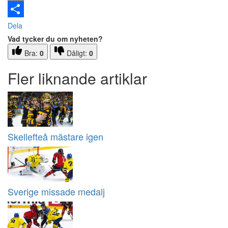
Email
Dela
Vad tycker du om nyheten?
Bra:
0
Dåligt:
0
Fler liknande artiklar
Skellefteå mästare igen
Sverige missade medalj