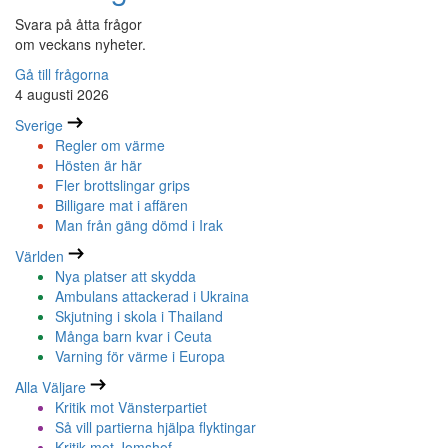
Svara på åtta frågor
om veckans nyheter.
Gå till frågorna
4 augusti 2026
Sverige
Regler om värme
Hösten är här
Fler brottslingar grips
Billigare mat i affären
Man från gäng dömd i Irak
Världen
Nya platser att skydda
Ambulans attackerad i Ukraina
Skjutning i skola i Thailand
Många barn kvar i Ceuta
Varning för värme i Europa
Alla Väljare
Kritik mot Vänsterpartiet
Så vill partierna hjälpa flyktingar
Kritik mot Jomshof