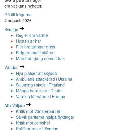
Svara på åtta frågor
om veckans nyheter.
Gå till frågorna
4 augusti 2026
Sverige
Regler om värme
Hösten är här
Fler brottslingar grips
Billigare mat i affären
Man från gäng dömd i Irak
Världen
Nya platser att skydda
Ambulans attackerad i Ukraina
Skjutning i skola i Thailand
Många barn kvar i Ceuta
Varning för värme i Europa
Alla Väljare
Kritik mot Vänsterpartiet
Så vill partierna hjälpa flyktingar
Kritik mot Jomshof
Politiker reser i Sverige