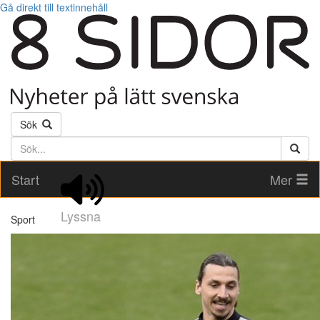
Gå direkt till textinnehåll
Sök
Söktext
Start
Mer
Lyssna
Sport