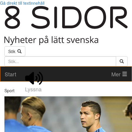
Gå direkt till textinnehåll
Sök
Söktext
Start
Mer
Lyssna
Sport