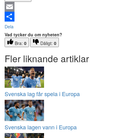
Email
Dela
Vad tycker du om nyheten?
Bra:
0
Dåligt:
0
Fler liknande artiklar
Svenska lag får spela i Europa
Svenska lagen vann i Europa