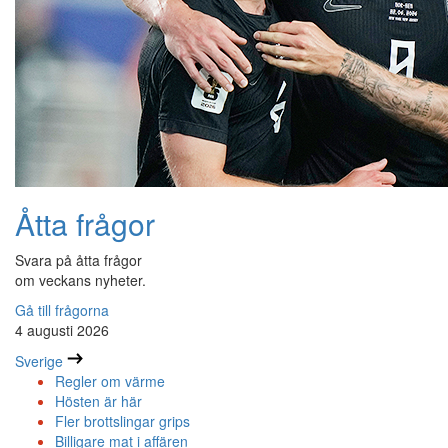
Åtta frågor
Svara på åtta frågor
om veckans nyheter.
Gå till frågorna
4 augusti 2026
Sverige
Regler om värme
Hösten är här
Fler brottslingar grips
Billigare mat i affären