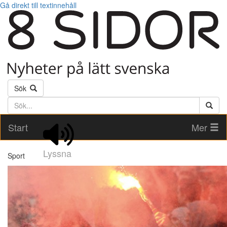
Gå direkt till textinnehåll
Sök
Söktext
Start
Mer
Lyssna
Sport