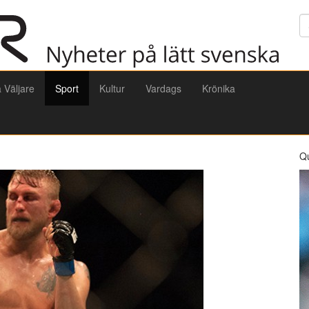
Sö
a Väljare
Sport
Kultur
Vardags
Krönika
Q