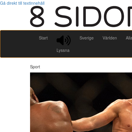
Gå direkt till textinnehåll
Start
Sverige
Världen
All
Lyssna
Sport