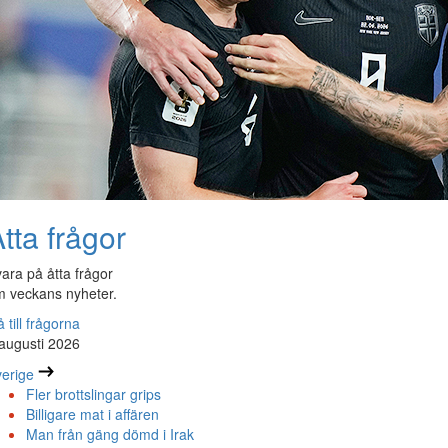
tta frågor
ara på åtta frågor
 veckans nyheter.
 till frågorna
augusti 2026
erige
Fler brottslingar grips
Billigare mat i affären
Man från gäng dömd i Irak