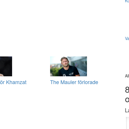
Ku
V
Al
för Khamzat
The Mauler förlorade
8
L