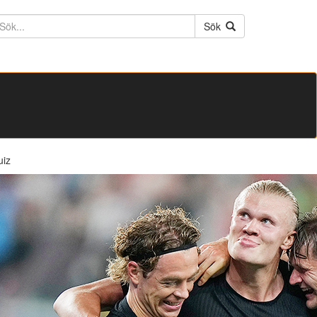
ktext
Sök
uiz