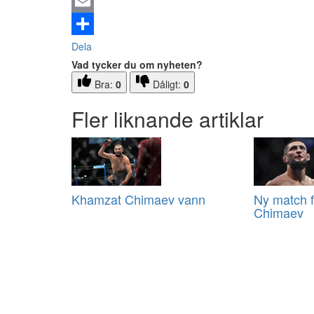
Email
Dela
Vad tycker du om nyheten?
Bra:
0
Dåligt:
0
Fler liknande artiklar
Khamzat Chimaev vann
Ny match 
Chimaev