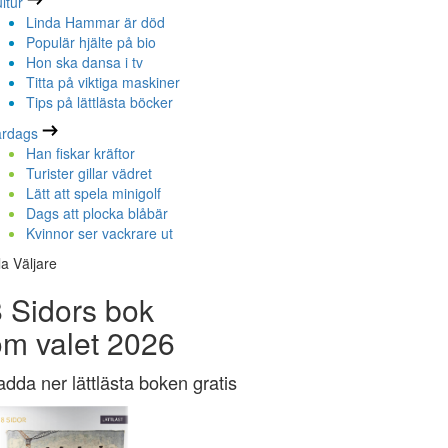
ltur
Linda Hammar är död
Populär hjälte på bio
Hon ska dansa i tv
Titta på viktiga maskiner
Tips på lättlästa böcker
ardags
Han fiskar kräftor
Turister gillar vädret
Lätt att spela minigolf
Dags att plocka blåbär
Kvinnor ser vackrare ut
la Väljare
 Sidors bok
om valet 2026
adda ner lättlästa boken gratis