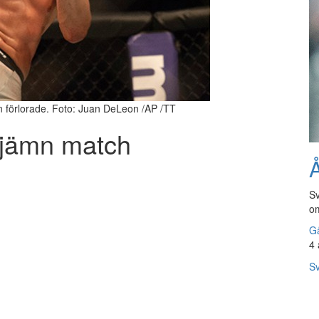
 förlorade. Foto: Juan DeLeon /AP /TT
 jämn match
Å
Sv
om
Gå
4 
Sv