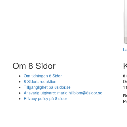
L
Om 8 Sidor
Om tidningen 8 Sidor
8 
8 Sidors redaktion
D
Tillgänglighet på 8sidor.se
1
Ansvarig utgivare:
marie.hillblom@8sidor.se
R
Privacy policy på 8 sidor
P