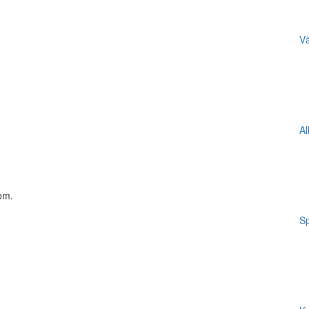
Vä
Al
 om.
Sp