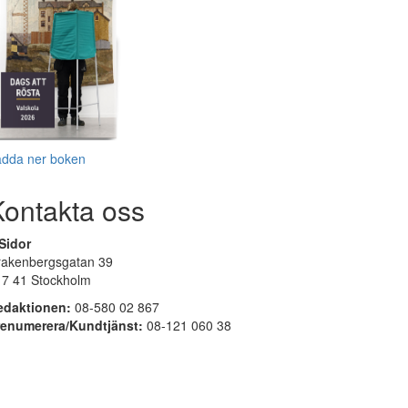
adda ner boken
Kontakta oss
Sidor
rakenbergsgatan 39
17 41 Stockholm
edaktionen:
08-580 02 867
renumerera/Kundtjänst:
08-121 060 38