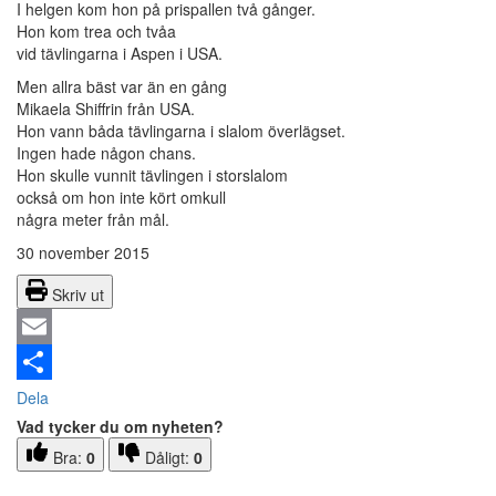
I helgen kom hon på prispallen två gånger.
Hon kom trea och tvåa
vid tävlingarna i Aspen i USA.
Men allra bäst var än en gång
Mikaela Shiffrin från USA.
Hon vann båda tävlingarna i slalom överlägset.
Ingen hade någon chans.
Hon skulle vunnit tävlingen i storslalom
också om hon inte kört omkull
några meter från mål.
30 november 2015
Skriv ut
Email
Dela
Vad tycker du om nyheten?
Bra:
0
Dåligt:
0