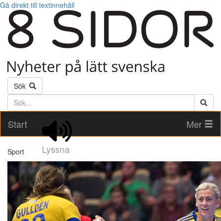
Gå direkt till textinnehåll
Sök
Söktext
Start
Mer
Lyssna
Sport