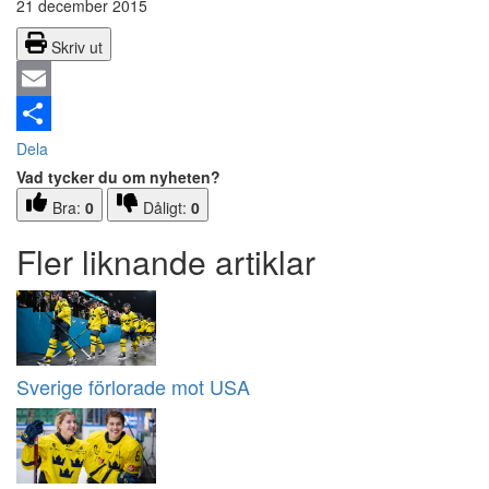
21 december 2015
Skriv ut
Email
Dela
Vad tycker du om nyheten?
Bra:
0
Dåligt:
0
Fler liknande artiklar
Sverige förlorade mot USA