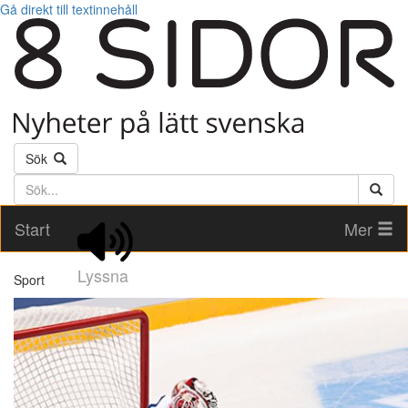
Gå direkt till textinnehåll
Sök
Söktext
Start
Mer
Lyssna
Sport