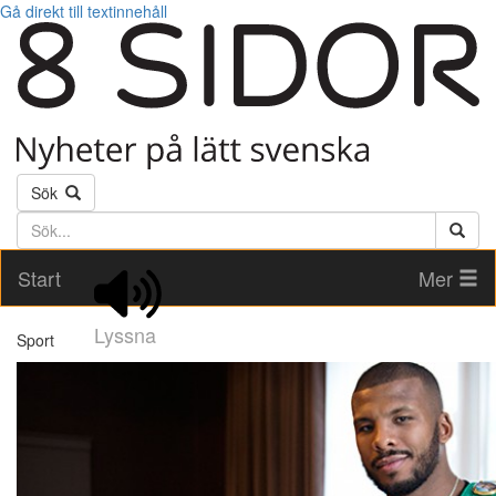
Gå direkt till textinnehåll
Sök
Söktext
Start
Mer
Lyssna
Sport