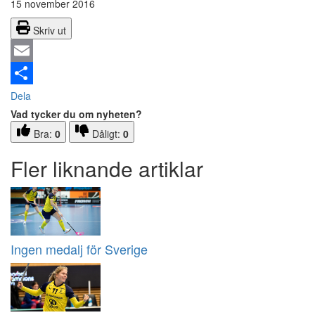
15 november 2016
Skriv ut
Email
Dela
Vad tycker du om nyheten?
Bra:
0
Dåligt:
0
Fler liknande artiklar
Ingen medalj för Sverige