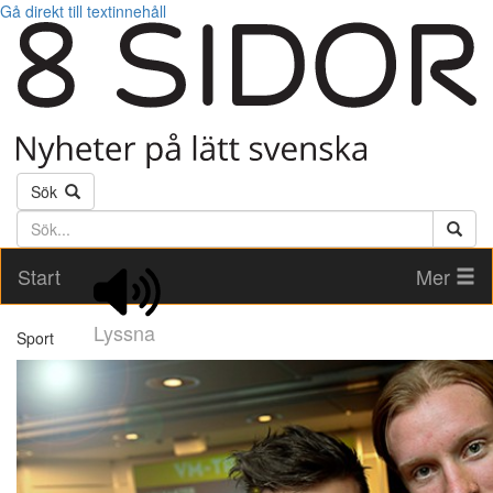
Gå direkt till textinnehåll
Sök
Söktext
Start
Mer
Lyssna
Sport