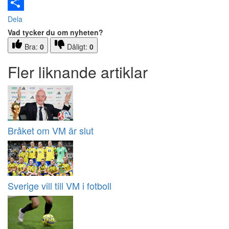
Email
Dela
Vad tycker du om nyheten?
Bra:
0
Dåligt:
0
Fler liknande artiklar
Bråket om VM är slut
Sverige vill till VM i fotboll