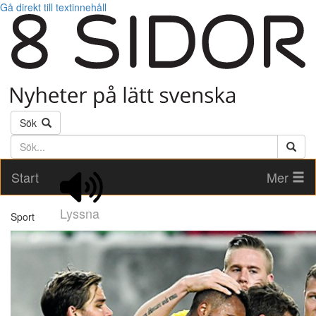
Gå direkt till textinnehåll
Sök
Söktext
Start
Mer
Lyssna
Sport