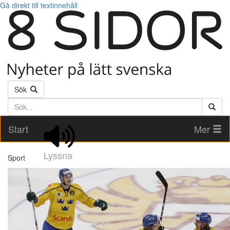
Gå direkt till textinnehåll
Sök
Söktext
Start
Mer
Lyssna
Sport