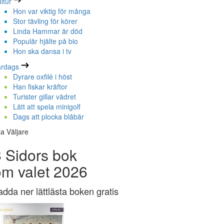
ltur
Hon var viktig för många
Stor tävling för körer
Linda Hammar är död
Populär hjälte på bio
Hon ska dansa i tv
ardags
Dyrare oxfilé i höst
Han fiskar kräftor
Turister gillar vädret
Lätt att spela minigolf
Dags att plocka blåbär
la Väljare
 Sidors bok
om valet 2026
adda ner lättlästa boken gratis