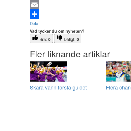
Email
Dela
Vad tycker du om nyheten?
Bra:
0
Dåligt:
0
Fler liknande artiklar
Skara vann första guldet
Flera chans