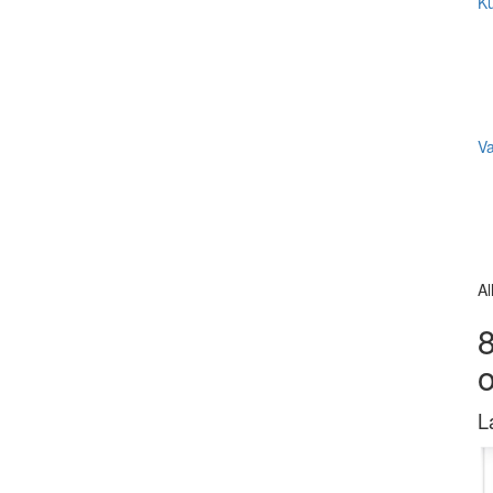
Ku
V
Al
8
L