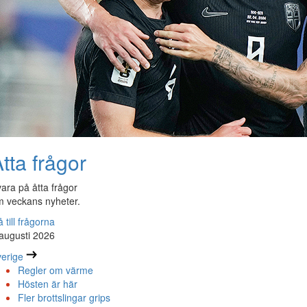
tta frågor
ara på åtta frågor
 veckans nyheter.
 till frågorna
augusti 2026
erige
Regler om värme
Hösten är här
Fler brottslingar grips