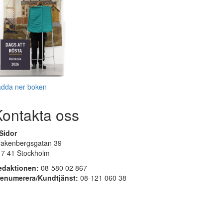
adda ner boken
Kontakta oss
Sidor
rakenbergsgatan 39
17 41 Stockholm
edaktionen:
08-580 02 867
renumerera/Kundtjänst:
08-121 060 38