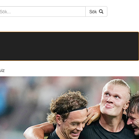
ktext
Sök
uiz