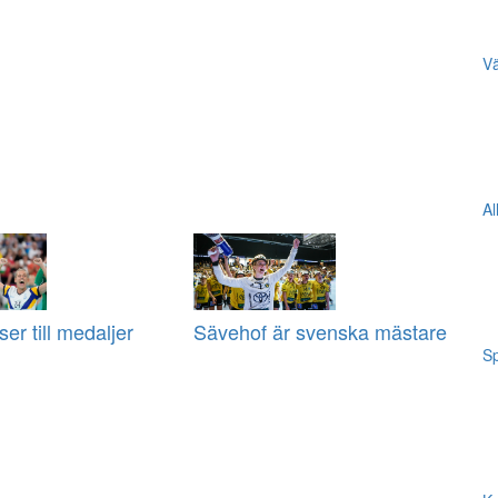
Vä
Al
er till medaljer
Sävehof är svenska mästare
Sp