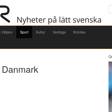
Sö
a Väljare
Sport
Kultur
Vardags
Krönika
Q
t Danmark