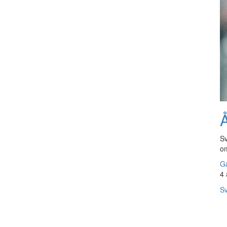
Å
Sv
om
Gå
4 
Sv