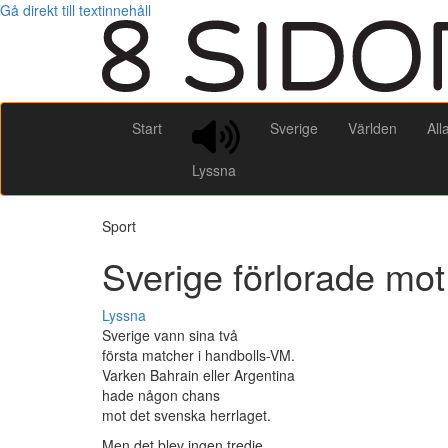
Gå direkt till textinnehåll
Start
Sverige
Världen
All
Lyssna
Sport
Sverige förlorade mo
Lyssna
Sverige vann sina två
första matcher i handbolls-VM.
Varken Bahrain eller Argentina
hade någon chans
mot det svenska herrlaget.
Men det blev ingen tredje