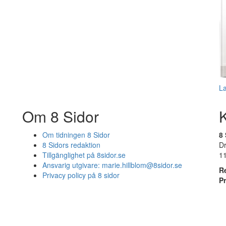
L
Om 8 Sidor
Om tidningen 8 Sidor
8 
8 Sidors redaktion
D
Tillgänglighet på 8sidor.se
1
Ansvarig utgivare:
marie.hillblom@8sidor.se
R
Privacy policy på 8 sidor
P