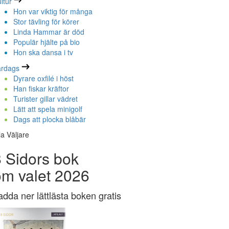
ltur
Hon var viktig för många
Stor tävling för körer
Linda Hammar är död
Populär hjälte på bio
Hon ska dansa i tv
ardags
Dyrare oxfilé i höst
Han fiskar kräftor
Turister gillar vädret
Lätt att spela minigolf
Dags att plocka blåbär
la Väljare
 Sidors bok
om valet 2026
adda ner lättlästa boken gratis