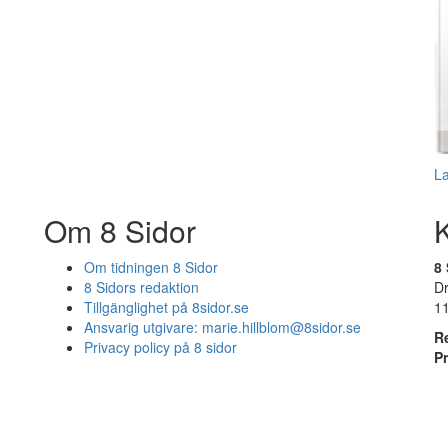
L
Om 8 Sidor
Om tidningen 8 Sidor
8 
8 Sidors redaktion
D
Tillgänglighet på 8sidor.se
1
Ansvarig utgivare:
marie.hillblom@8sidor.se
R
Privacy policy på 8 sidor
P