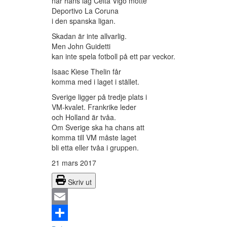
när hans lag Celta Vigo mötte
Deportivo La Coruna
i den spanska ligan.
Skadan är inte allvarlig.
Men John Guidetti
kan inte spela fotboll på ett par veckor.
Isaac Kiese Thelin får
komma med i laget i stället.
Sverige ligger på tredje plats i
VM-kvalet. Frankrike leder
och Holland är tvåa.
Om Sverige ska ha chans att
komma till VM måste laget
bli etta eller tvåa i gruppen.
21 mars 2017
Skriv ut
Email