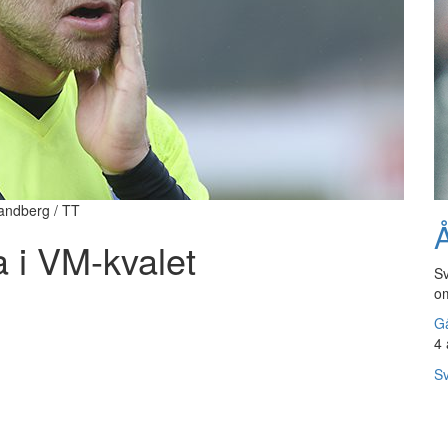
Sandberg / TT
Å
a i VM-kvalet
Sv
om
Gå
4 
Sv