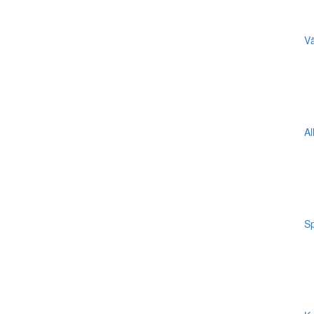
Vä
Al
Sp