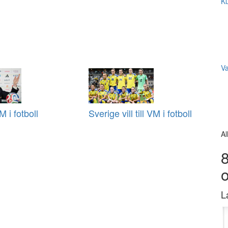
Ku
V
 i fotboll
Sverige vill till VM i fotboll
Al
8
L