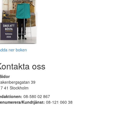
adda ner boken
Kontakta oss
Sidor
rakenbergsgatan 39
17 41 Stockholm
edaktionen:
08-580 02 867
renumerera/Kundtjänst:
08-121 060 38