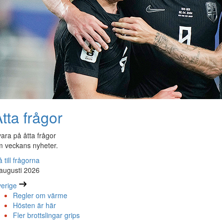
tta frågor
ara på åtta frågor
 veckans nyheter.
 till frågorna
augusti 2026
erige
Regler om värme
Hösten är här
Fler brottslingar grips