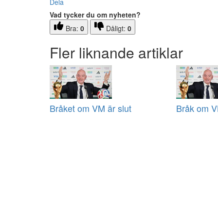
Dela
Vad tycker du om nyheten?
Bra:
0
Dåligt:
0
Fler liknande artiklar
Bråket om VM är slut
Bråk om VM