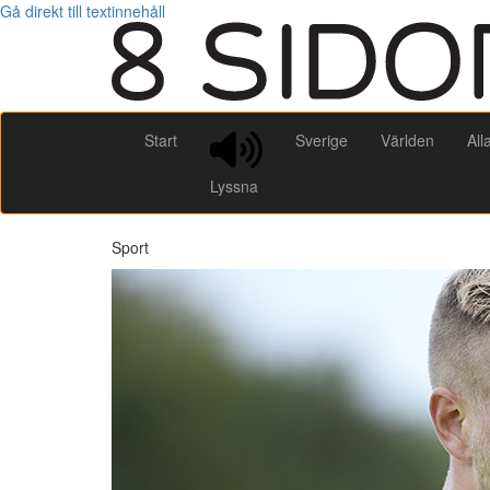
Gå direkt till textinnehåll
Start
Sverige
Världen
All
Lyssna
Sport