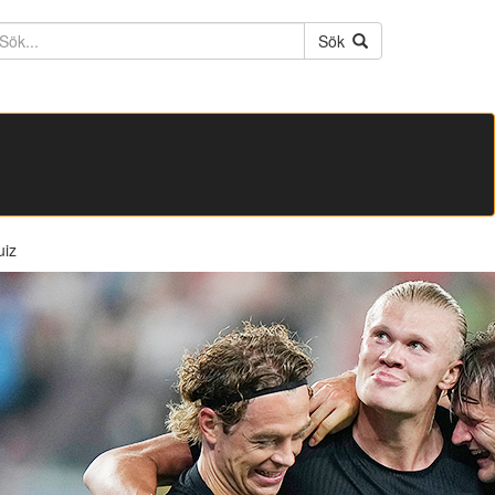
ktext
Sök
uiz