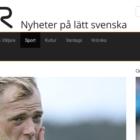
Sö
a Väljare
Sport
Kultur
Vardags
Krönika
Q